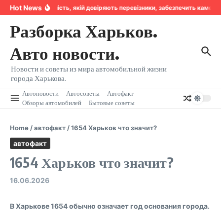
Перейти к содержанию
Hot News
Надійність, якій довіряють перевізники, забезпечить камера
Разборка Харьков.
Авто новости.
Новости и советы из мира автомобильной жизни
города Харькова.
Автоновости
Автосоветы
Автофакт
Обзоры автомобилей
Бытовые советы
Home
/
автофакт
/
1654 Харьков что значит?
автофакт
1654 Харьков что значит?
16.06.2026
В Харькове
1654
обычно означает
год основания города
.