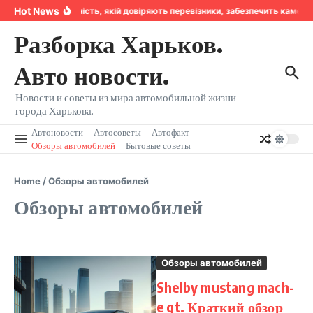
Перейти к содержанию
Hot News
Надійність, якій довіряють перевізники, забезпечить камер
Разборка Харьков.
Авто новости.
Новости и советы из мира автомобильной жизни
города Харькова.
Автоновости
Автосоветы
Автофакт
Обзоры автомобилей
Бытовые советы
Home
/
Обзоры автомобилей
Обзоры автомобилей
Обзоры автомобилей
Shelby mustang mach-
e gt. Краткий обзор