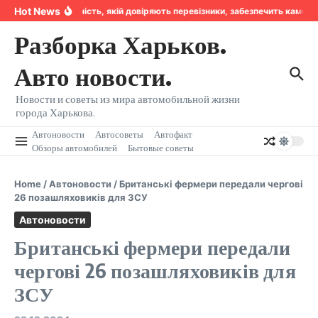
Перейти к содержанию
Hot News
Надійність, якій довіряють перевізники, забезпечить камер
Разборка Харьков.
Авто новости.
Новости и советы из мира автомобильной жизни
города Харькова.
Автоновости
Автосоветы
Автофакт
Обзоры автомобилей
Бытовые советы
Home
/
Автоновости
/
Британські фермери передали чергові
26 позашляховиків для ЗСУ
Автоновости
Британські фермери передали
чергові 26 позашляховиків для
ЗСУ