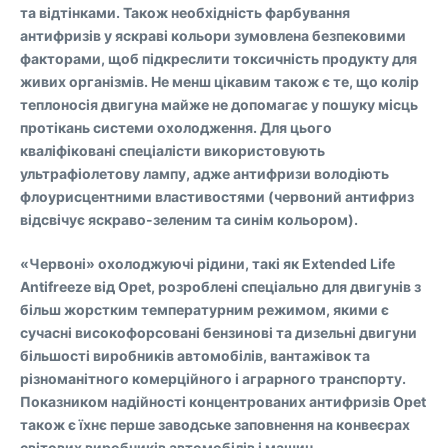
та відтінками. Також необхідність фарбування
антифризів у яскраві кольори зумовлена безпековими
факторами, щоб підкреслити токсичність продукту для
живих організмів. Не менш цікавим також є те, що колір
теплоносія двигуна майже не допомагає у пошуку місць
протікань системи охолодження. Для цього
кваліфіковані спеціалісти використовують
ультрафіолетову лампу, адже антифризи володіють
флоурисцентними властивостями (червоний антифриз
відсвічує яскраво-зеленим та синім кольором).
«Червоні» охолоджуючі рідини, такі як Extended Life
Antifreeze від Opet, розроблені спеціально для двигунів з
більш жорстким температурним режимом, якими є
сучасні високофорсовані бензинові та дизельні двигуни
більшості виробників автомобілів, вантажівок та
різноманітного комерційного і аграрного транспорту.
Показником надійності концентрованих антифризів Opet
також є їхнє перше заводське заповнення на конвеєрах
світових виробників автомобілів і машин.