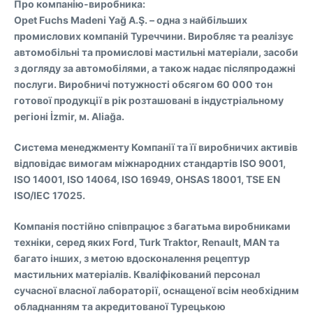
Про компанію-виробника:
Opet Fuchs Madeni Yağ A.Ş. – одна з найбільших
промислових компаній Туреччини. Виробляє та реалізує
автомобільні та промислові мастильні матеріали, засоби
з догляду за автомобілями, а також надає післяпродажні
послуги. Виробничі потужності обсягом 60 000 тон
готової продукції в рік розташовані в індустріальному
регіоні İzmir, м. Aliağa.
Система менеджменту Компанії та її виробничих активів
відповідає вимогам міжнародних стандартів ISO 9001,
ISO 14001, ISO 14064, ISO 16949, OHSAS 18001, TSE EN
ISO/IEC 17025.
Компанія постійно співпрацює з багатьма виробниками
техніки, серед яких Ford, Turk Traktor, Renault, MAN та
багато інших, з метою вдосконалення рецептур
мастильних матеріалів. Кваліфікований персонал
сучасної власної лабораторії, оснащеної всім необхідним
обладнанням та акредитованої Турецькою