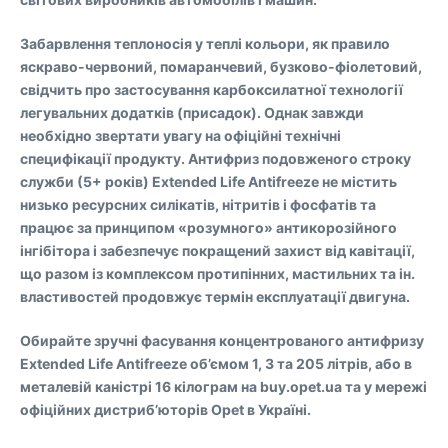
Забарвлення теплоносія у теплі кольори, як правило
яскраво-червоний, помаранчевий, бузково-фіолетовий,
свідчить про застосування карбоксилатної технології
легувальних додатків (присадок). Однак завжди
необхідно звертати увагу на офіційні технічні
специфікації продукту. Антифриз подовженого строку
служби (5+ років) Extended Life Antifreeze не містить
низько ресурсних силікатів, нітритів і фосфатів та
працює за принципом «розумного» антикорозійного
інгібітора і забезпечує покращений захист від кавітації,
що разом із комплексом протипінних, мастильних та ін.
властивостей продовжує термін експлуатації двигуна.
Обирайте зручні фасування концентрованого антифризу
Extended Life Antifreeze об’ємом 1, 3 та 205 літрів, або в
металевій каністрі 16 кілограм на buy.opet.ua та у мережі
офіційних дистриб’юторів Opet в Україні.