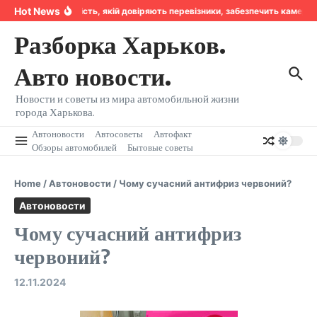
Перейти к содержанию
Hot News
Надійність, якій довіряють перевізники, забезпечить камера
Разборка Харьков.
Авто новости.
Новости и советы из мира автомобильной жизни
города Харькова.
Автоновости
Автосоветы
Автофакт
Обзоры автомобилей
Бытовые советы
Home
/
Автоновости
/
Чому сучасний антифриз червоний?
Автоновости
Чому сучасний антифриз
червоний?
12.11.2024