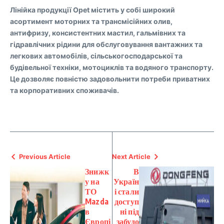
Лінійка продукції Opet містить у собі широкий
асортимент моторних та трансмісійних олив,
антифризу, консистентних мастил, гальмівних та
гідравлічних рідини для обслуговування вантажних та
легкових автомобілів, сільськогосподарської та
будівельної техніки, мотоциклів та водяного транспорту.
Це дозволяє повністю задовольнити потреби приватних
та корпоративних споживачів.
Previous Article
Next Article
Знижк
В
у на
Україн
ТО
і стали
Mazda
доступ
в
ні під
Європі
забудо