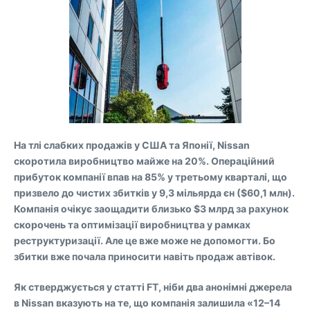
На тлі слабких продажів у США та Японії, Nissan
скоротила виробництво майже на 20%. Операційний
прибуток компанії впав на 85% у третьому кварталі, що
призвело до чистих збитків у 9,3 мільярда єн ($60,1 млн).
Компанія очікує заощадити близько $3 млрд за рахунок
скорочень та оптимізації виробництва у рамках
реструктуризації. Але це вже може не допомогти. Бо
збитки вже почала приносити навіть продаж автівок.
Як стверджується у статті FT, ніби два анонімні джерела
в Nissan вказують на те, що компанія залишила «12–14