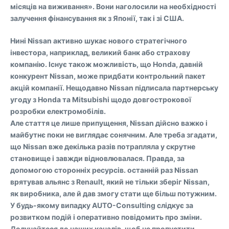
місяців на виживання». Вони наголосили на необхідності
залучення фінансування як з Японії, так і зі США.
Нині Nissan активно шукає нового стратегічного
інвестора, наприклад, великий банк або страхову
компанію. Існує також можливість, що Honda, давній
конкурент Nissan, може придбати контрольний пакет
акцій компанії. Нещодавно Nissan підписала партнерську
угоду з Honda та Mitsubishi щодо довгострокової
розробки електромобілів.
Але стаття це лише припущення, Nissan дійсно важко і
майбутнє поки не виглядає сонячним. Але треба згадати,
що Nissan вже декілька разів потрапляла у скрутне
становище і завжди відновлювалася. Правда, за
допомогою сторонніх ресурсів. останній раз Nissan
врятував альянс з Renault, який не тільки зберіг Nissan,
як виробника, але й дав змогу стати ще більш потужним.
У будь-якому випадку AUTO-Consulting слідкує за
розвитком подій і оперативно повідомить про зміни.
Долучайтеся до наших каналів, щоб не пропустити