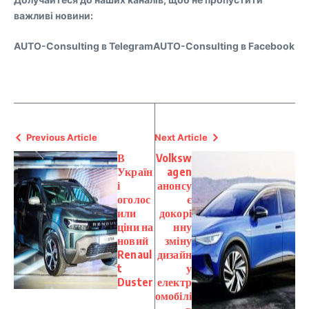
важливі новини:
AUTO-Consulting в TelegramAUTO-Consulting в Facebook
Previous Article
Next Article
В
Volksw
Україн
agen
і
анонсу
оголос
є
или
докорі
ціни на
нну
новий
зміну
Renaul
дизайн
t
у
Duster
електр
омобілі