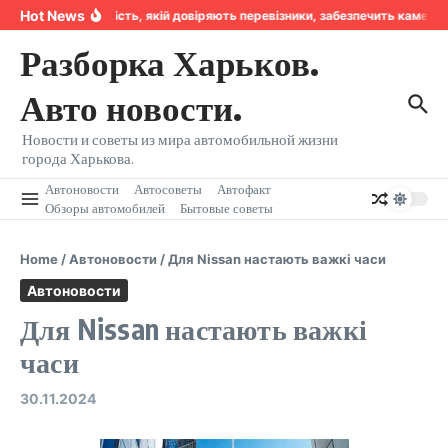
Перейти к содержанию
Hot News
Надійність, якій довіряють перевізники, забезпечить камера
Разборка Харьков.
Авто новости.
Новости и советы из мира автомобильной жизни
города Харькова.
Автоновости
Автосоветы
Автофакт
Обзоры автомобилей
Бытовые советы
Home
/
Автоновости
/
Для Nissan настають важкі часи
Автоновости
Для Nissan настають важкі
часи
30.11.2024