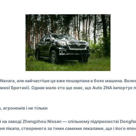
 Navara, але найчастіше це вже пошарпана в боях машина. Вол
икої Британії. Однак мало хто ще знає, що Auto ZNA імпортує по 
, агрономів і не тільки
ий на заводі Zhengzhou Nissan — спільному підприємстві Dongfe
ня пікапа, створеного за тими самими лекалами, що і його яп