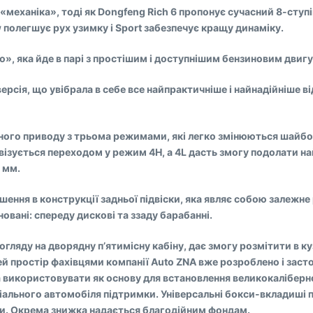
 «механіка», тоді як Dongfeng Rich 6 пропонує сучасний 8-сту
 полегшує рух узимку і Sport забезпечує кращу динаміку.
», яка йде в парі з простішим і доступнішим бензиновим двигуно
ерсія, що увібрала в себе все найпрактичніше і найнадійніше ві
овного приводу з трьома режимами, які легко змінюються шайб
ізується переходом у режим 4H, а 4L дасть змогу подолати н
 мм.
ішення в конструкції задньої підвіски, яка являє собою залежн
овані: спереду дискові та ззаду барабанні.
 огляду на дворядну п’ятимісну кабіну, дає змогу розмітити в 
ей простір фахівцями компанії Auto ZNA вже розроблено і зас
а використовувати як основу для встановлення великокаліберн
ального автомобіля підтримки. Універсальні бокси-вкладиші пі
. Окрема знижка надається благодійним фондам.