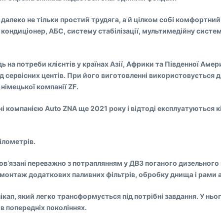
е далеко не тільки простий трудяга, а й цілком собі комфортн
ь кондиціонер, АБС, систему стабілізації, мультимедійну сист
дь на потреби клієнтів у країнах Азії, Африки та Південної Ам
д сервісних центів. При його виготовленні використовується д
 німецької компанії ZF.
зені компанією Auto ZNA ще 2021 року і відтоді експлуатуються 
ілометрів.
 пов’язані переважно з потраплянням у ДВЗ поганого дизельног
ть монтаж додаткових паливних фільтрів, обробку днища і рам
кап, який легко трансформується під потрібні завдання. У нього
в попередніх поколіннях.