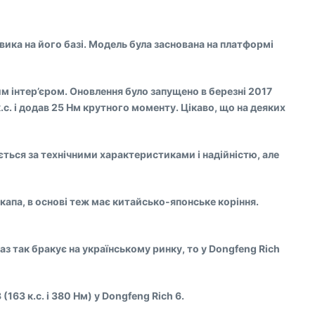
вика на його базі. Модель була заснована на платформі
им інтер’єром. Оновлення було запущено в березні 2017
.с. і додав 25 Нм крутного моменту. Цікаво, що на деяких
ється за технічними характеристиками і надійністю, але
капа, в основі теж має китайсько-японське коріння.
аз так бракує на українському ринку, то у Dongfeng Rich
(163 к.с. і 380 Нм) у Dongfeng Rich 6.