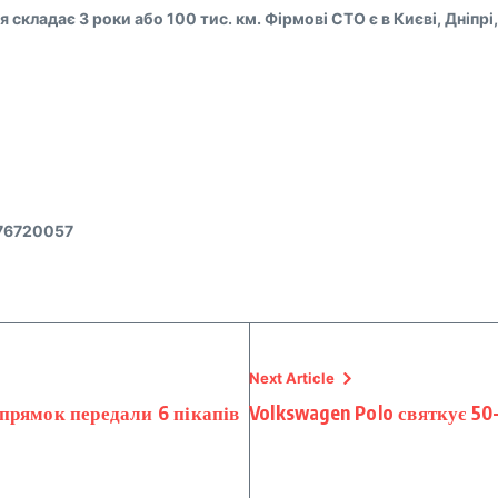
я складає 3 роки або 100 тис. км. Фірмові СТО є в Києві, Дніпрі
1
976720057
Next Article
прямок передали 6 пікапів
Volkswagen Polo святкує 50