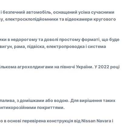
ий і безпечний автомобіль, оснащений усіма сучасними
ему, електросклопідйомники та відеокамери кругового
ерики в недорогому та доволі простому форматі, що буде
вигун, рама, підвіска, електропроводка і система
кількома агрохолдингами на півночі України. У 2022 році
о палива, з домішками або водою. Для вирішення таких
и антикорозійними покриттями.
 в основі перевірена конструкція від Nissan Navara і