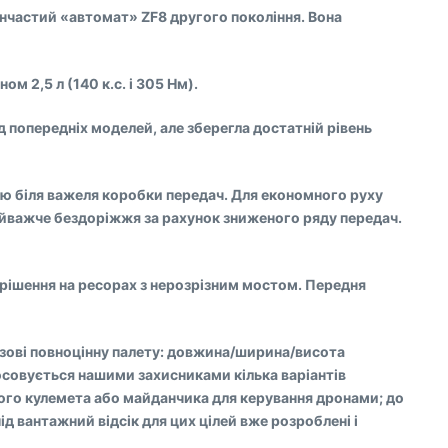
пінчастий «автомат» ZF8 другого покоління. Вона
м 2,5 л (140 к.с. і 305 Нм).
д попередніх моделей, але зберегла достатній рівень
ою біля важеля коробки передач. Для економного руху
айважче бездоріжжя за рахунок зниженого ряду передач.
е рішення на ресорах з нерозрізним мостом. Передня
кузові повноцінну палету: довжина/ширина/висота
тосовується нашими захисниками кілька варіантів
ого кулемета або майданчика для керування дронами; до
д вантажний відсік для цих цілей вже розроблені і