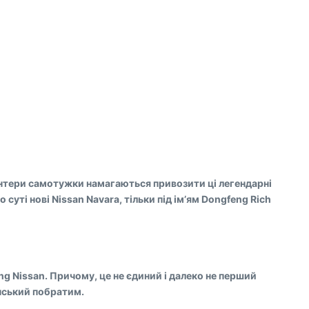
онтери самотужки намагаються привозити ці легендарні
суті нові Nissan Navara, тільки під ім’ям Dongfeng Rich
ng Nissan. Причому, це не єдиний і далеко не перший
онський побратим.