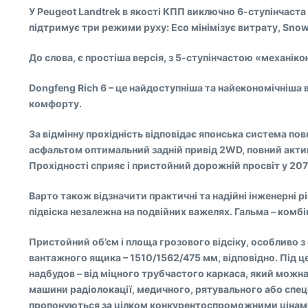
У Peugeot Landtrek в якості КПП виключно 6-ступінчаста
підтримує три режими руху: Eco мінімізує витрату, Snow
До слова, є простіша версія, з 5-ступінчастою «механікою
Dongfeng Rich 6 – це найдоступніша та найекономічніша в
комфорту.
За відмінну прохідність відповідає японська система п
асфальтом оптимальний задній привід 2WD, повний актив
Прохідності сприяє і пристойний дорожній просвіт у 207
Варто також відзначити практичні та надійні інженерні р
підвіска незалежна на подвійних важелях. Гальма – комбін
Пристойний об’єм і площа грозового відсіку, особливо з
вантажного ящика – 1510/1562/475 мм, відповідно. Під ц
надбудов – від міцного трубчастого каркаса, який можн
машини радіолокації, медичного, рятувального або спеці
пропонуються за цілком конкурентоспроможними цінами