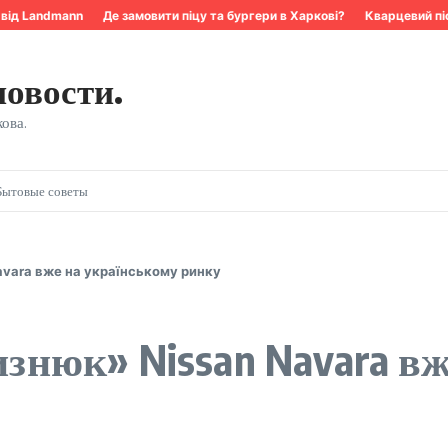
 Landmann
Де замовити піцу та бургери в Харкові?
Кварцевий пісок:
новости.
ова.
Бытовые советы
avara вже на українському ринку
лизнюк» Nissan Navara в