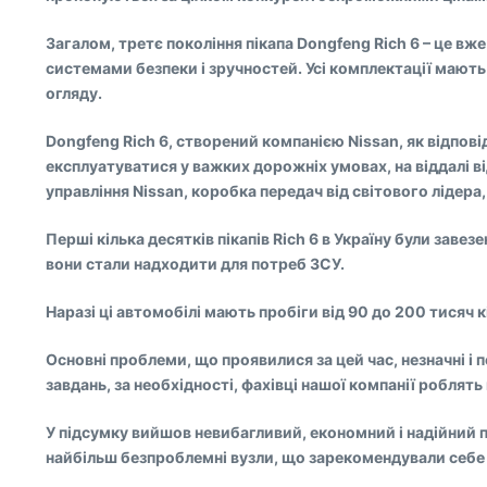
Загалом, третє покоління пікапа Dongfeng Rich 6 – це вж
системами безпеки і зручностей. Усі комплектації мают
огляду.
Dongfeng Rich 6, створений компанією Nissan, як відпові
експлуатуватися у важких дорожніх умовах, на віддалі ві
управління Nissan, коробка передач від світового лідера,
Перші кілька десятків пікапів Rich 6 в Україну були заве
вони стали надходити для потреб ЗСУ.
Наразі ці автомобілі мають пробіги від 90 до 200 тисяч к
Основні проблеми, що проявилися за цей час, незначні і
завдань, за необхідності, фахівці нашої компанії робля
У підсумку вийшов невибагливий, економний і надійний пі
найбільш безпроблемні вузли, що зарекомендували себе 