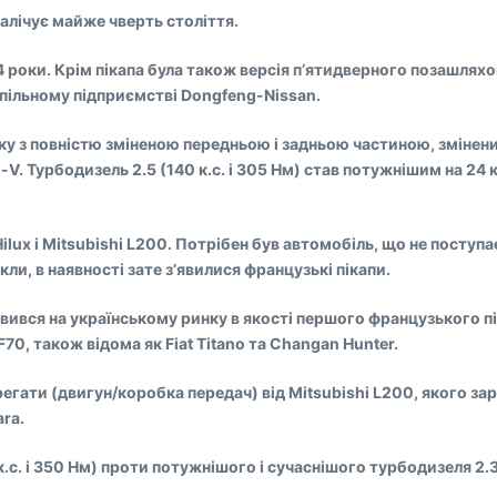
налічує майже чверть століття.
 роки. Крім пікапа була також версія п’ятидверного позашляхо
 спільному підприємстві Dongfeng-Nissan.
оку з повністю зміненою передньою і задньою частиною, змінен
V. Турбодизель 2.5 (140 к.с. і 305 Нм) став потужнішим на 24 к
lux і Mitsubishi L200. Потрібен був автомобіль, що не поступа
и, в наявності зате з’явилися французькі пікапи.
вився на українському ринку в якості першого французького пі
70, також відома як Fiat Titano та Changan Hunter.
егати (двигун/коробка передач) від Mitsubishi L200, якого зар
ara.
к.с. і 350 Нм) проти потужнішого і сучаснішого турбодизеля 2.3 