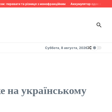
 переваги та різниця з монофракційним
Аккумулятор сдох в мороз: по
Суббота, 8 августа, 2026
же на українському