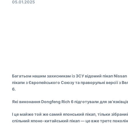
05.01.2025
Багатьом нашим захисникам із ЗСУ відомий пікап Nissan
пікапи з Європейського Союзу та праворульні версії з Вел
6.
Які виконання Dongfeng Rich 6 підготували для зв’язківців
І це майже той же самий японський пікап, тільки зібран
спільний японо-китайський пікап — це вже третє поколін