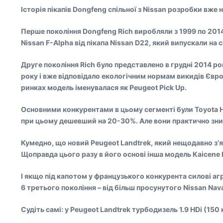
Історія пікапів Dongfeng спільної з Nissan розробки вже 
Перше покоління Dongfeng Rich виробляли з 1999 по 2014
Nissan F-Alpha від пікапа Nissan D22, який випускали на
Друге покоління Rich було представлено в грудні 2014 р
року і вже відповідало екологічним нормам викидів Євро-
ринках модель іменувалася як Peugeot Pick Up.
Основними конкурентами в цьому сегменті були Toyota Hi
при цьому дешевший на 20-30%. Але вони практично зникл
Кумедно, що новий Peugeot Landtrek, який нещодавно з’я
Щоправда цього разу в його основі інша модель Kaicene F
І якщо під капотом у французького конкурента силові агр
6 третього покоління – від більш просунутого Nissan Nav
Судіть самі: у Peugeot Landtrek турбодизель 1.9 HDi (150 