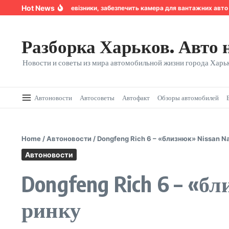
Перейти к содержанию
Hot News
 якій довіряють перевізники, забезпечить камера для вантажних авто від
Разборка Харьков. Авто 
Новости и советы из мира автомобильной жизни города Харьк
Автоновости
Автосоветы
Автофакт
Обзоры автомобилей
Home
/
Автоновости
/
Dongfeng Rich 6 – «близнюк» Nissan N
Автоновости
Dongfeng Rich 6 – «б
ринку