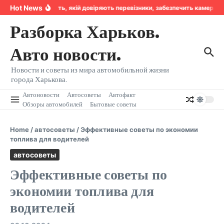
Перейти к содержанию
Hot News
Надійність, якій довіряють перевізники, забезпечить камера 
Разборка Харьков.
Авто новости.
Новости и советы из мира автомобильной жизни
города Харькова.
Автоновости
Автосоветы
Автофакт
Обзоры автомобилей
Бытовые советы
Home
/
автосоветы
/
Эффективные советы по экономии
топлива для водителей
автосоветы
Эффективные советы по
экономии топлива для
водителей