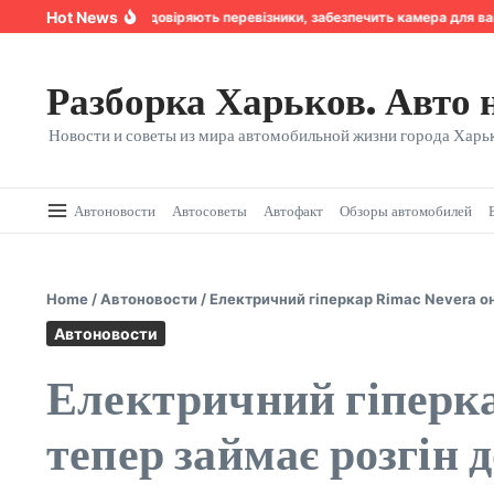
Перейти к содержанию
Hot News
Надійність, якій довіряють перевізники, забезпечить камера для ван
Разборка Харьков. Авто 
Новости и советы из мира автомобильной жизни города Харьк
Автоновости
Автосоветы
Автофакт
Обзоры автомобилей
Home
/
Автоновости
/
Електричний гіперкар Rimac Nevera он
Автоновости
Електричний гіперка
тепер займає розгін 