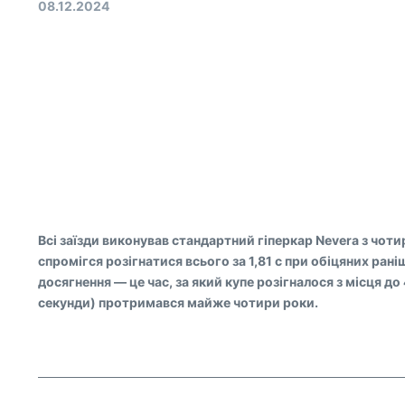
08.12.2024
Всі заїзди виконував стандартний гіперкар Nevera з чотир
спромігся розігнатися всього за 1,81 с при обіцяних рані
досягнення — це час, за який купе розігналося з місця до
секунди) протримався майже чотири роки.