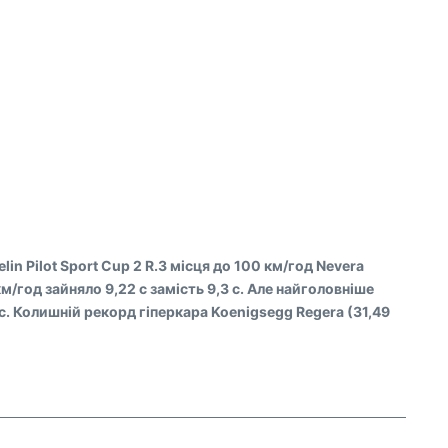
in Pilot Sport Cup 2 R.З місця до 100 км/год Nevera
км/год зайняло 9,22 с замість 9,3 с. Але найголовніше
 с. Колишній рекорд гіперкара Koenigsegg Regera (31,49