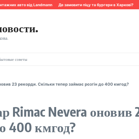
тажних авто від Landmann
Де замовити піцу та бургери в Харкові?
К
новости.
ова.
Бытовые советы
овив 23 рекорди. Скільки тепер займає розгін до 400 кмгод?
р Rimac Nevera оновив 
до 400 кмгод?