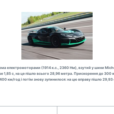
ма електромоторами (1914 к.с., 2360 Нм), взутий у шини Michel
ше 1,85 с, на це пішло всього 28,96 метра. Прискорення до 300 
 400 км/год і потім знову зупинилося: на цю вправу пішло 29,93