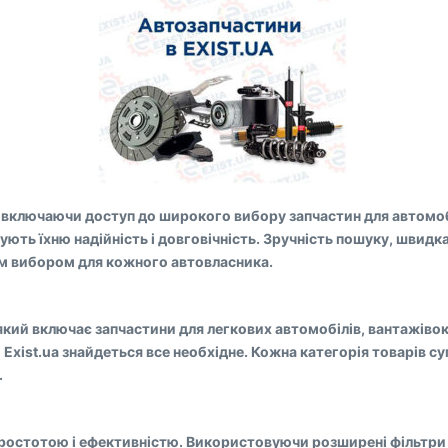
и, включаючи доступ до широкого вибору запчастин для автомобі
ть їхню надійність і довговічність. Зручність пошуку, швидка д
ним вибором для кожного автовласника.
ий включає запчастини для легкових автомобілів, вантажівок, м
зі Exist.ua знайдеться все необхідне. Кожна категорія товарі
.
простотою і ефективністю. Використовуючи розширені фільтри п