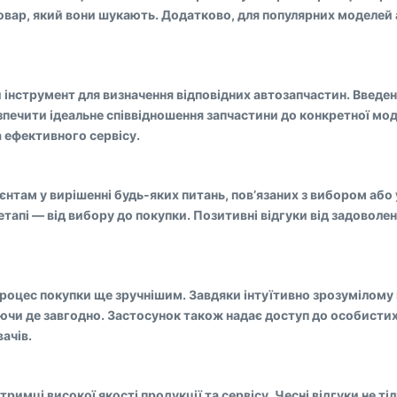
вар, який вони шукають. Додатково, для популярних моделей 
й інструмент для визначення відповідних автозапчастин. Введе
езпечити ідеальне співвідношення запчастини до конкретної мо
а ефективного сервісу.
нтам у вирішенні будь-яких питань, пов’язаних з вибором або
етапі — від вибору до покупки. Позитивні відгуки від задоволе
 процес покупки ще зручнішим. Завдяки інтуїтивно зрозумілому
чи де завгодно. Застосунок також надає доступ до особистих а
ачів.
ідтримці високої якості продукції та сервісу. Чесні відгуки не