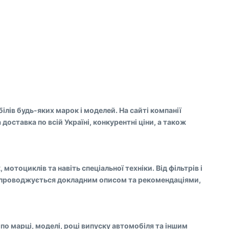
лів будь-яких марок і моделей. На сайті компанії
оставка по всій Україні, конкурентні ціни, а також
отоциклів та навіть спеціальної техніки. Від фільтрів і
в супроводжується докладним описом та рекомендаціями,
о марці, моделі, році випуску автомобіля та іншим