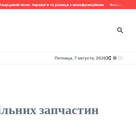
рцевий пісок: переваги та різниця з монофракційним
Аккумулятор сдо
Пятница, 7 августа, 2026
більних запчастин