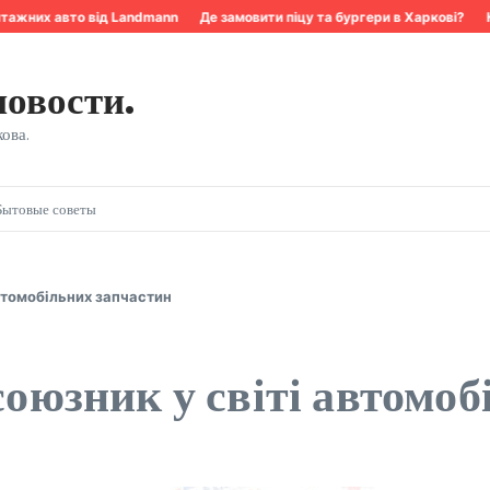
ажних авто від Landmann
Де замовити піцу та бургери в Харкові?
Ква
новости.
ова.
Бытовые советы
автомобільних запчастин
 союзник у світі автомо