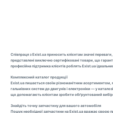
Співпраця з Exist.ua приносить клієнтам значні переваг
представлені виключно сертифіковані товари, що гарантую
професійна підтримка клієнтів роблять Exist.ua ідеаль
Комплексний каталог продукції
Exist.ua пишається своїм різноманітним асортиментом, як
гальмівних систем до двигунів і електроніки — у катало
що допомагають клієнтам зробити обґрунтований вибір
Знайдіть точну запчастину для вашого автомобіля
Пошук необхідної запчастини на Exist.ua вражає своєю 