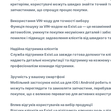
критеріям, користувачі можуть швидко знайти точний то
запчастинами, що спрощує процес покупки.
Використання VIN-коду для точності вибору
Функція пошуку за VIN-кодом на Exist.ua — це незамінни
автомобіля, уникнути покупки несумісних деталей і заб
помилок і підвищує задоволення клієнтів від швидкого т
Надійна підтримка клієнтів
Служба підтримки Exist.ua завжди готова допомогти кліє
надають детальні консультації та підтримку на кожному 
професіоналізм команди підтримки.
Зручність у вашому смартфоні
Мобільний застосунок exist.ua для iOS і Android робить
можуть переглядати та замовляти запчастини, перебуваю
покупок, що є великою перевагою для активних користув
Вплив відгуків користувачів на вибір продукції
Відгуки клієнтів на Exist.ua відіграють ключову роль у п