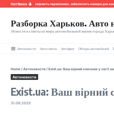
Перейти к содержанию
Hot News
Надійність, якій довіряють перевізники, забезпечить камера для вант
Разборка Харьков. Авто 
Новости и советы из мира автомобильной жизни города Харьк
Автоновости
Автосоветы
Автофакт
Обзоры автомобилей
Home
/
Автоновости
/
Exist.ua: Ваш вірний союзник у світі 
Автоновости
Exist.ua: Ваш вірний
31.08.2025