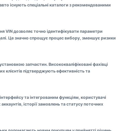
авто існують спеціальні каталоги з рекомендованими
ння VIN дозволяє точно ідентифікувати параметри
делі. Це значно спрощує процес вибору, зменшує ризики
 установкою запчастин. Висококваліфіковані фахівці
них клієнтів підтверджують ефективність та
 інтерфейсу та інтегрованим функціям, користувачі
ккаунтів, історії замовлень та статусу поточних
 тільки допомагають новим покупцям у прийнятті рішень,