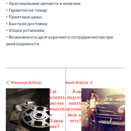
• Оригинальные запчасти в наличии;
• Гарантия на товар;
• Приятные цены;
• Быстрая доставка;
• Опция установки;
• Возможность долгосрочного сотрудничества при
необходимости.
Previous Article
Next Article
Где
Как
купить
подгот
автоза
овить
пчасти
автомо
в
биль к
Харьк
лету?
ове?