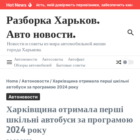
Перейти к содержанию
Hot News
Надійність, якій довіряють перевізники, забезпечить камер
Разборка Харьков.
Авто новости.
Новости и советы из мира автомобильной жизни
города Харькова.
Автоновости
Автосоветы
Автофакт
Обзоры автомобилей
Бытовые советы
Home
/
Автоновости
/
Харківщина отримала перші шкільні
автобуси за програмою 2024 року
Автоновости
Харківщина отримала перші
шкільні автобуси за програмою
2024 року