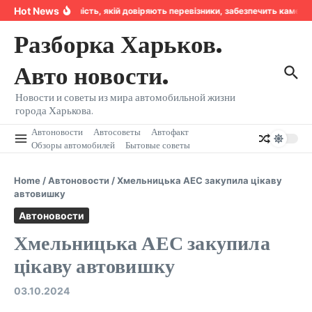
Перейти к содержанию
Hot News
Надійність, якій довіряють перевізники, забезпечить камера
Разборка Харьков.
Авто новости.
Новости и советы из мира автомобильной жизни
города Харькова.
Автоновости
Автосоветы
Автофакт
Обзоры автомобилей
Бытовые советы
Home
/
Автоновости
/
Хмельницька АЕС закупила цікаву
автовишку
Автоновости
Хмельницька АЕС закупила
цікаву автовишку
03.10.2024