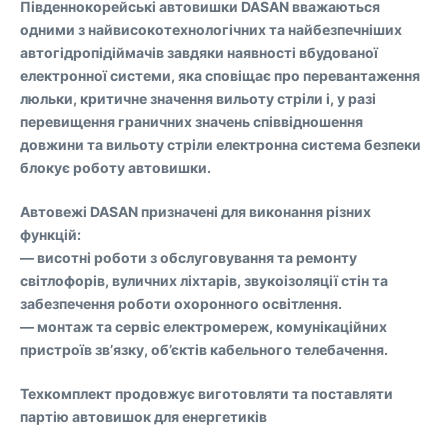
Південнокорейські автовишки DASAN вважаються
одними з найвисокотехнологічних та найбезпечніших
автогідропідіймачів завдяки наявності вбудованої
електронної системи, яка сповіщає про перевантаження
люльки, критичне значення вильоту стріли і, у разі
перевищення граничних значень співвідношення
довжини та вильоту стріли електронна система безпеки
блокує роботу автовишки.
Автовежі DASAN призначені для виконання різних
функцій:
— висотні роботи з обслуговування та ремонту
світлофорів, вуличних ліхтарів, звукоізоляції стін та
забезпечення роботи охоронного освітлення.
— монтаж та сервіс електромереж, комунікаційних
пристроїв зв’язку, об’єктів кабельного телебачення.
Техкомплект продовжує виготовляти та поставляти
партію автовишок для енергетиків