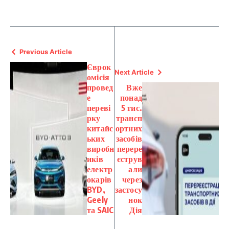
Previous Article
Єврок
Next Article
омісія
провед
Вже
е
понад
переві
5 тис.
рку
трансп
китайс
ортних
ьких
засобів
виробн
перере
иків
єструв
електр
али
окарів
через
BYD,
застосу
Geely
нок
та SAIC
Дія