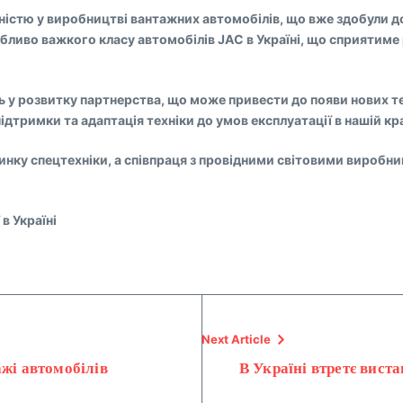
вністю у виробництві вантажних автомобілів, що вже здобули 
обливо важкого класу автомобілів JAC в Україні, що сприятим
ь у розвитку партнерства, що може привести до появи нових те
тримки та адаптація техніки до умов експлуатації в нашій кра
ринку спецтехніки, а співпраця з провідними світовими вироб
в Україні
Next Article
ажі автомобілів
В Україні втретє вист