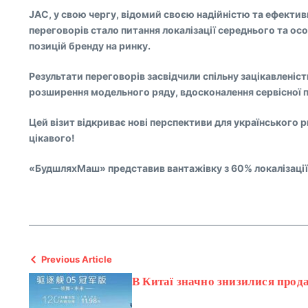
JAC, у свою чергу, відомий своєю надійністю та ефекти
переговорів стало питання локалізації середнього та ос
позицій бренду на ринку.
Результати переговорів засвідчили спільну зацікавленіст
розширення модельного ряду, вдосконалення сервісної під
Цей візит відкриває нові перспективи для українського 
цікавого!
«БудшляхМаш» представив вантажівку з 60% локалізації 
Previous Article
В Китаї значно знизилися прод