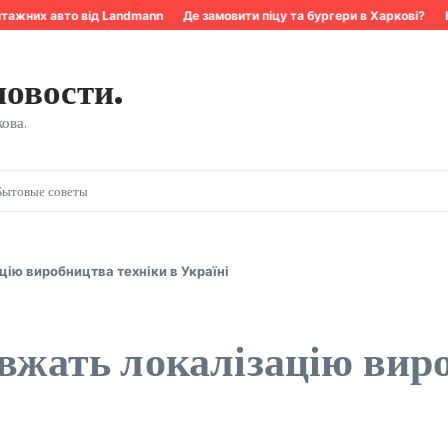
ажних авто від Landmann
Де замовити піцу та бургери в Харкові?
Кв
новости.
ова.
Бытовые советы
ію виробництва техніки в Україні
овжать локалізацію вир