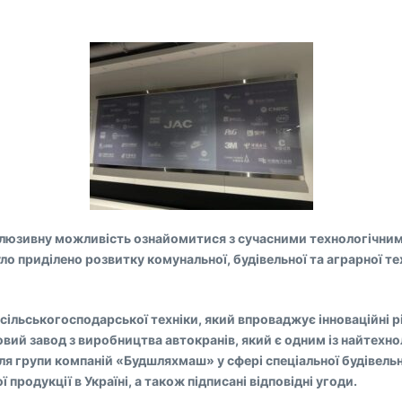
люзивну можливість ознайомитися з сучасними технологічними
уло приділено розвитку комунальної, будівельної та аграрної 
 та сільськогосподарської техніки, який впроваджує інновацій
ий завод з виробництва автокранів, який є одним із найтехноло
 групи компаній «Будшляхмаш» у сфері спеціальної будівельно
продукції в Україні, а також підписані відповідні угоди.