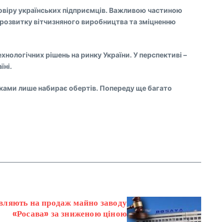
довіру українських підприємців. Важливою частиною
е розвитку вітчизняного виробництва та зміцненню
хнологічних рішень на ринку України. У перспективі –
їні.
никами лише набирає обертів. Попереду ще багато
авляють на продаж майно заводу
«Росава» за зниженою ціною