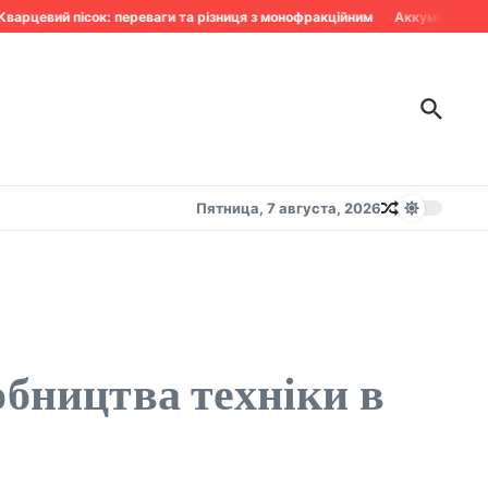
арцевий пісок: переваги та різниця з монофракційним
Аккумулятор сдо
Пятница, 7 августа, 2026
обництва техніки в