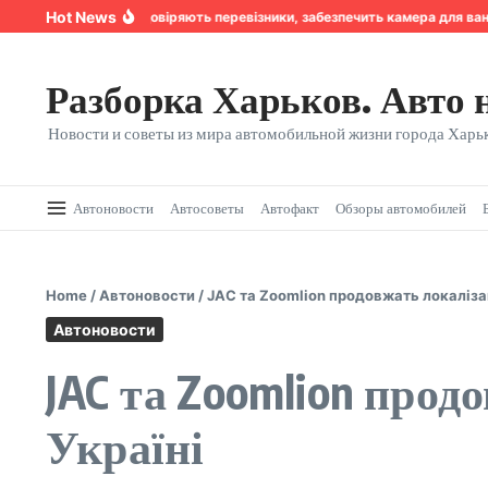
Перейти к содержанию
Hot News
Надійність, якій довіряють перевізники, забезпечить камера для вант
Разборка Харьков. Авто 
Новости и советы из мира автомобильной жизни города Харьк
Автоновости
Автосоветы
Автофакт
Обзоры автомобилей
Home
/
Автоновости
/
JAC та Zoomlion продовжать локалізац
Автоновости
JAC та Zoomlion прод
Україні