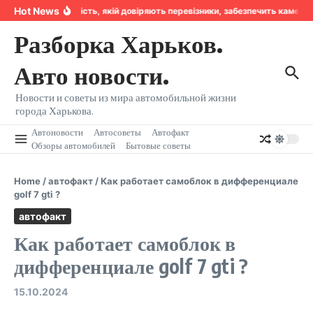
Перейти к содержанию
Hot News
Надійність, якій довіряють перевізники, забезпечить камера
Разборка Харьков.
Авто новости.
Новости и советы из мира автомобильной жизни
города Харькова.
Автоновости
Автосоветы
Автофакт
Обзоры автомобилей
Бытовые советы
Home
/
автофакт
/
Как работает самоблок в дифференциале
golf 7 gti ?
автофакт
Как работает самоблок в
дифференциале golf 7 gti ?
15.10.2024