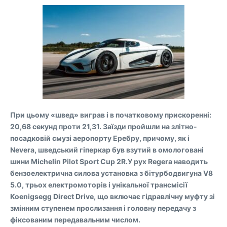
При цьому «швед» виграв і в початковому прискоренні:
20,68 секунд проти 21,31. Заїзди пройшли на злітно-
посадковій смузі аеропорту Еребру, причому, як і
Nevera, шведський гіперкар був взутий в омологовані
шини Michelin Pilot Sport Cup 2R.У рух Regera наводить
бензоелектрична силова установка з бітурбодвигуна V8
5.0, трьох електромоторів і унікальної трансмісії
Koenigsegg Direct Drive, що включає гідравлічну муфту зі
змінним ступенем прослизання і головну передачу з
фіксованим передавальним числом.