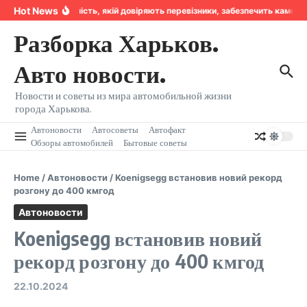
Перейти к содержанию
Hot News
Надійність, якій довіряють перевізники, забезпечить камер
Разборка Харьков.
Авто новости.
Новости и советы из мира автомобильной жизни
города Харькова.
Автоновости
Автосоветы
Автофакт
Обзоры автомобилей
Бытовые советы
Home
/
Автоновости
/
Koenigsegg встановив новий рекорд
розгону до 400 кмгод
Автоновости
Koenigsegg встановив новий
рекорд розгону до 400 кмгод
22.10.2024