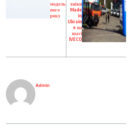
модель
хніки
ного
Made
року
in
Ukrain
e на
шасі
IVECO
Admin