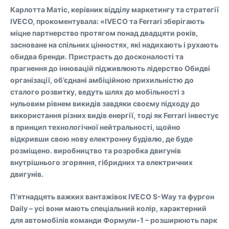
Карлотта Матіс, керівник відділу маркетингу та стратегії
IVECO, прокоментувала: «IVECO та Ferrari зберігають
міцне партнерство протягом понад двадцяти років,
засноване на спільних цінностях, які надихають і рухають
обидва бренди. Пристрасть до досконалості та
прагнення до інновацій підживлюють лідерство Обидві
організації, об’єднані амбіційною прихильністю до
сталого розвитку, ведуть шлях до мобільності з
нульовим рівнем викидів завдяки своєму підходу до
використання різних видів енергії, тоді як Ferrari інвестує
в принцип технологічної нейтральності, щойно
відкривши свою нову електронну будівлю, де буде
розміщено. виробництво та розробка двигунів
внутрішнього згоряння, гібридних та електричних
двигунів.
П’ятнадцять важких вантажівок IVECO S-Way та фургон
Daily – усі вони мають спеціальний колір, характерний
для автомобілів команди Формули-1 – розширюють парк