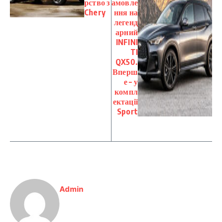
рство з
амовле
Chery
ння на
легенд
арний
INFINI
TI
QX50.
Вперш
е – у
компл
ектації
Sport
Admin