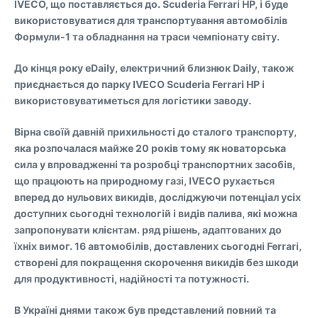
IVECO, що поставляється до. Scuderia Ferrari HP, і буде
використовуватися для транспортування автомобілів
Формули-1 та обладнання на траси чемпіонату світу.
До кінця року eDaily, електричний близнюк Daily, також
приєднається до парку IVECO Scuderia Ferrari HP і
використовуватиметься для логістики заводу.
Вірна своїй давній прихильності до сталого транспорту,
яка розпочалася майже 20 років тому як новаторська
сила у впровадженні та розробці транспортних засобів,
що працюють на природному газі, IVECO рухається
вперед до нульових викидів, досліджуючи потенціал усіх
доступних сьогодні технологій і видів палива, які можна
запропонувати клієнтам. ряд рішень, адаптованих до
їхніх вимог. 16 автомобілів, доставлених сьогодні Ferrari,
створені для покращення скорочення викидів без шкоди
для продуктивності, надійності та потужності.
В Україні днями також був представлений повний та