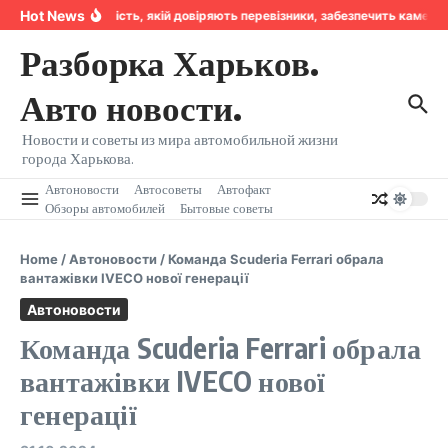
Перейти к содержанию
Hot News
Надійність, якій довіряють перевізники, забезпечить камера
Разборка Харьков.
Авто новости.
Новости и советы из мира автомобильной жизни
города Харькова.
Автоновости
Автосоветы
Автофакт
Обзоры автомобилей
Бытовые советы
Home
/
Автоновости
/
Команда Scuderia Ferrari обрала
вантажівки IVECO нової генерації
Автоновости
Команда Scuderia Ferrari обрала
вантажівки IVECO нової
генерації