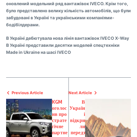
оновлений модельний ряд вантажівок IVECO. Крім того,
було представлено велику кількість автомобілів, що були
забудовані в Україні та українськими компаніями-
бодібілдерами.
В Україні дебютувала нова лінія вантажівок IVECO X-Way
В Україні представили десятки моделей спецтехніки
Made in Ukraine на шасі IVECO
Previous Article
Next Article
KGM
В
оголос
Україн
ив про
і
страте
відкри
гічне
ли
партне
передз