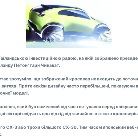
ій Таїландською інвестиційною радою, на якій зображено прези
їланду Петонгтарн Чинават.
тає зрозуміло, що зображений кросовер не входить до поточно
гляд. Проте ескізи дизайну часто перебільшені, показуючи ве
очної моделі.
ління, який був помічений під час тестування перед очікуван
задні ліхтарі свідчать про відхід від звичайного стилю кросовері
го CX-3 або трохи більшого CX-30. Тим часом японський веб-
є.