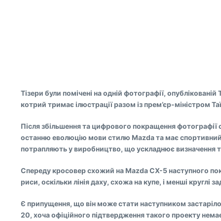
Тізери були помічені на одній фотографії, опублікован
котрий тримає ілюстрації разом із прем’єр-міністром Та
Після збільшення та цифрового покращення фотографії с
останню еволюцію мови стилю Mazda та має спортивний ви
потрапляють у виробництво, що ускладнює визначення т
Спереду кросовер схожий на Mazda CX-5 наступного поко
риси, оскільки лінія даху, схожа на купе, і менші круглі 
Є припущення, що він може стати наступником застаріло
20, хоча офіційного підтвердження такого проекту нема