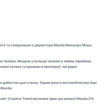
дента та генерального директора Mazda Масахіро Моро,
ї лінійки. Модель у кольорі зеленого лайму переймає
ликі колеса та вражаючі пропорції, які рідко
им дебютом цього року. Однак решта автомобіля має інші
в Mazda.
сайт Creative Trend висловив ідею ще меншої Mazda CX-