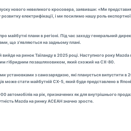
уску нового невеликого кросовера, заявивши: «Ми представимо
у розвитку електрифікації, і ми посилимо нашу роль експортної
про майбутні плани в регіоні. Під час заходу генеральний дире
тами, що з’являються на задньому плані.
 вийде на ринок Таїланду в 2025 році. Наступного року Mazd
ьшим гібридним позашляховиком, який схожий на CX-80.
ми установками з самозарядкою, які планується випустити в 20
дів може стати майбутній CX-5, який буде представлено в Японі
000 автомобілів на рік, призначених як для внутрішнього прода
исутність Mazda на ринку АСЕАН значно зросте.