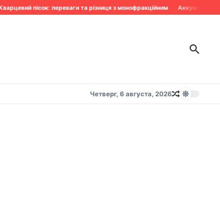
рцевий пісок: переваги та різниця з монофракційним
Аккумулятор сдо
Четверг, 6 августа, 2026