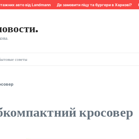
ажних авто від Landmann
Де замовити піцу та бургери в Харкові?
Ква
новости.
ова.
Бытовые советы
осовер
убкомпактний кросовер