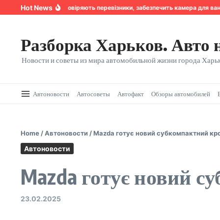
Перейти к содержанию
Hot News
Надійність, якій довіряють перевізники, забезпечить камера для вант
Разборка Харьков. Авто 
Новости и советы из мира автомобильной жизни города Харьк
Автоновости
Автосоветы
Автофакт
Обзоры автомобилей
Home
/
Автоновости
/
Mazda готує новий субкомпактний кр
Автоновости
Mazda готує новий с
23.02.2025