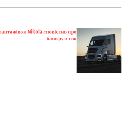
антажівок Nikola сповістив про
банкрутство