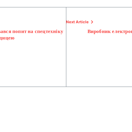
Next Article
вався попит на спецтехніку
Виробник електров
едицею