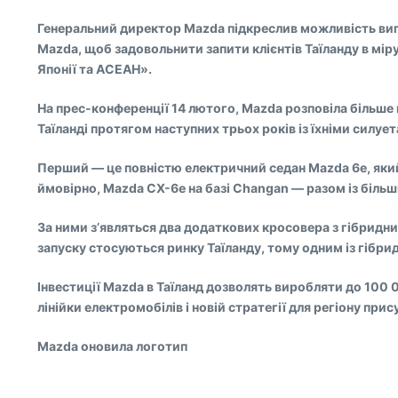
Генеральний директор Mazda підкреслив можливість вип
Mazda, щоб задовольнити запити клієнтів Таїланду в мір
Японії та АСЕАН».
На прес-конференції 14 лютого, Mazda розповіла більше 
Таїланді протягом наступних трьох років із їхніми силуе
Перший — це повністю електричний седан Mazda 6e, який
ймовірно, Mazda CX-6e на базі Changan — разом із біл
За ними з’являться два додаткових кросовера з гібридни
запуску стосуються ринку Таїланду, тому одним із гібри
Інвестиції Mazda в Таїланд дозволять виробляти до 100 
лінійки електромобілів і новій стратегії для регіону пр
Mazda оновила логотип