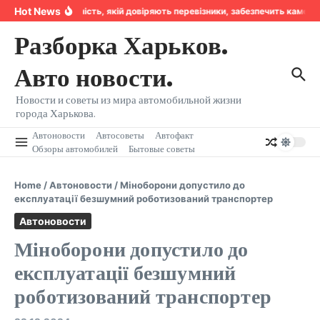
Перейти к содержанию
Hot News
Надійність, якій довіряють перевізники, забезпечить камер
Разборка Харьков.
Авто новости.
Новости и советы из мира автомобильной жизни
города Харькова.
Автоновости
Автосоветы
Автофакт
Обзоры автомобилей
Бытовые советы
Home
/
Автоновости
/
Міноборони допустило до
експлуатації безшумний роботизований транспортер
Автоновости
Міноборони допустило до
експлуатації безшумний
роботизований транспортер