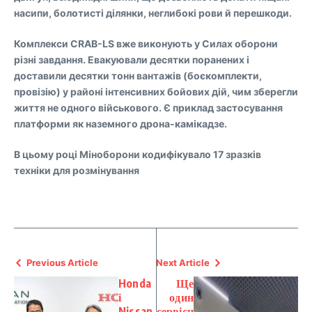
насипи, болотисті ділянки, неглибокі рови й перешкоди.
Комплекси CRAB-LS вже виконують у Силах оборони
різні завдання. Евакуювали десятки поранених і
доставили десятки тонн вантажів (боєкомплекти,
провізію) у районі інтенсивних бойових дій, чим зберегли
життя не одного військового. Є приклад застосування
платформи як наземного дрона-камікадзе.
В цьому році Міноборони кодифікувало 17 зразків
техніки для розмінування
Previous Article
Next Article
Honda
Ще
і
один
Nissan
сервісн