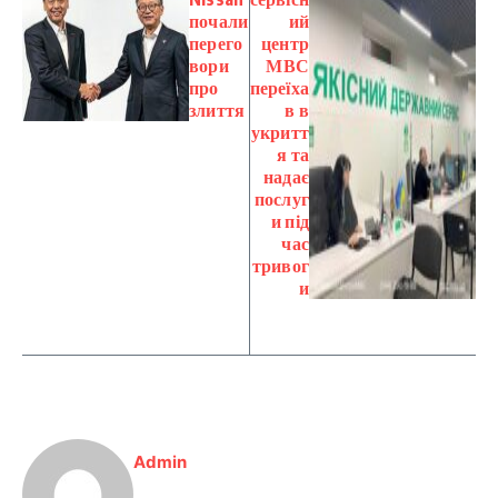
почали
ий
перего
центр
вори
МВС
про
переїха
злиття
в в
укритт
я та
надає
послуг
и під
час
тривог
и
Admin