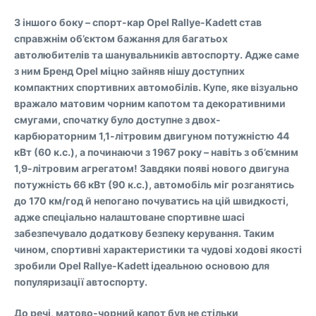
З іншого боку – спорт-кар Opel Rallye-Kadett став
справжнім об’єктом бажання для багатьох
автолюбителів та шанувальників автоспорту. Адже саме
з ним Бренд Opel міцно зайняв нішу доступних
компактних спортивних автомобілів. Купе, яке візуально
вражало матовим чорним капотом та декоративними
смугами, спочатку було доступне з двох-
карбюраторним 1,1-літровим двигуном потужністю 44
кВт (60 к.с.), а починаючи з 1967 року – навіть з об’ємним
1,9-літровим агрегатом! Завдяки появі нового двигуна
потужність 66 кВт (90 к.с.), автомобіль міг розганятись
до 170 км/год й непогано почуватись на цій швидкості,
адже спеціально налаштоване спортивне шасі
забезпечувало додаткову безпеку керування. Таким
чином, спортивні характеристики та чудові ходові якості
зробили Opel Rallye-Kadett ідеальною основою для
популяризації автоспорту.
До речі, матово-чорний капот був не стільки