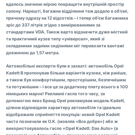
вдалось значною мірою покращити внутрішній простір
салону. Нарешті, багажне відділення теж додало в об’ємі,
причому одразу на 12 відсотків – і тепер об’єм багажника
зріс до 337 літрів згідно з вимірюваннями за
стандартами VDA. Також варто відзначити дуже місткий
та практичний кузов типу «універсал», який зі
складеними задніми сидіннями міг перевозити вантажі
довжиною до 1,57 метра.
Автомобільні експерти були в захваті: автомобіль Opel
Kadett B пропонував більше варіантів кузова, ніж раніше,
а також був комфортнішим, просторішим, безпечнішим
та потужнішим – і все це за додаткову плату всього в 100
німецьких марок! Рекламні гасла того часу, за
допомогою яких Бренд Opel рекламував модель Kadett,
цілком відповідали характеру автомобіля та ідеально
відображали сприйняття покупців: новий Opel Kadett
часто позначали як О.К. (мовляв «Все добре») або ж
використовувалось гасло «Opel Kadett. Das Auto» (в