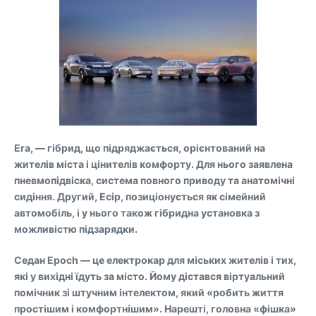
Era, — гібрид, що підряджається, орієнтований на
жителів міста і цінителів комфорту. Для нього заявлена
пневмопідвіска, система повного приводу та анатомічні
сидіння. Другий, Ecip, позиціонується як сімейний
автомобіль, і у нього також гібридна установка з
можливістю підзарядки.
Седан Epoch — це електрокар для міських жителів і тих,
які у вихідні їдуть за місто. Йому дістався віртуальний
помічник зі штучним інтелектом, який «робить життя
простішим і комфортнішим». Нарешті, головна «фішка»