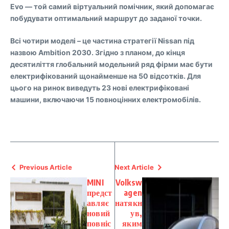
Evo — той самий віртуальний помічник, який допомагає
побудувати оптимальний маршрут до заданої точки.
Всі чотири моделі – це частина стратегії Nissan під
назвою Ambition 2030. Згідно з планом, до кінця
десятиліття глобальний модельний ряд фірми має бути
електрифікований щонайменше на 50 відсотків. Для
цього на ринок виведуть 23 нові електрифіковані
машини, включаючи 15 повноцінних електромобілів.
Previous Article
Next Article
MINI
Volksw
предст
agen
авляє
натякн
новий
ув,
повніс
яким