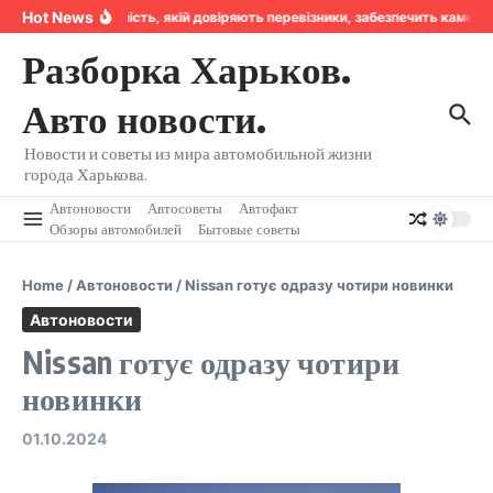
Перейти к содержанию
Hot News
Надійність, якій довіряють перевізники, забезпечить камера
Разборка Харьков.
Авто новости.
Новости и советы из мира автомобильной жизни
города Харькова.
Автоновости
Автосоветы
Автофакт
Обзоры автомобилей
Бытовые советы
Home
/
Автоновости
/
Nissan готує одразу чотири новинки
Автоновости
Nissan готує одразу чотири
новинки
01.10.2024