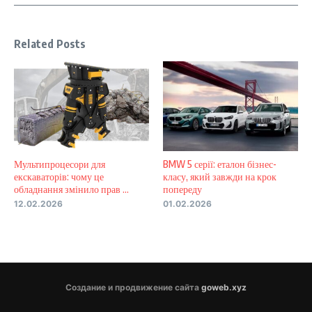
Related Posts
Мультипроцесори для
BMW 5 серії: еталон бізнес-
екскаваторів: чому це
класу, який завжди на крок
обладнання змінило прав ...
попереду
12.02.2026
01.02.2026
Создание и продвижение сайта
goweb.xyz