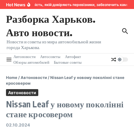
Перейти к содержанию
Hot News
Надійність, якій довіряють перевізники, забезпечить камера
Разборка Харьков.
Авто новости.
Новости и советы из мира автомобильной жизни
города Харькова.
Автоновости
Автосоветы
Автофакт
Обзоры автомобилей
Бытовые советы
Home
/
Автоновости
/
Nissan Leaf у новому поколінні стане
кросовером
Автоновости
Nissan Leaf у новому поколінні
стане кросовером
02.10.2024