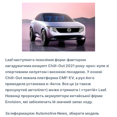
Leaf наступного покоління форм-фактором
нагадуватиме концепт Chill-Out 2021 року: крос-купе зі
спортивним силуетом і високою посадкою. У основі
Chill-Out лежала платформа CMF-EV, а рух його
приводила установка e-4orce. Все це (а також
просунутий автопілот) може отримати і «третій» Leaf.
Новинці пророкують акумулятори китайської фірми
Envision, які забезпечать їй значний запас ходу.
За інформацією Automotive News, збирати модель