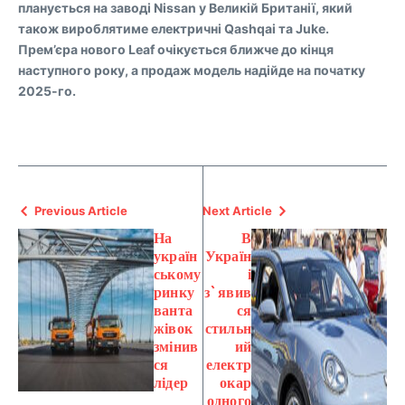
планується на заводі Nissan у Великій Британії, який
також вироблятиме електричні Qashqai та Juke.
Прем’єра нового Leaf очікується ближче до кінця
наступного року, а продаж модель надійде на початку
2025-го.
Previous Article
Next Article
На
В
україн
Україн
ському
і
ринку
з`явив
ванта
ся
жівок
стильн
змінив
ий
ся
електр
лідер
окар
одного