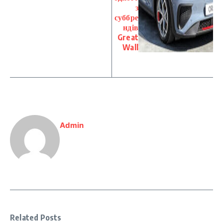
з
суббре
ндів
Great
Wall
Admin
Related Posts