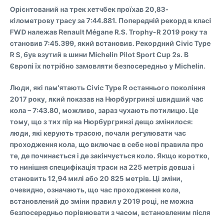
Орієнтований на трек хетчбек проїхав 20,83-
кілометрову трасу за 7:44.881. Попередній рекорд в класі
FWD належав Renault Mégane R.S. Trophy-R 2019 року та
становив 7:45.399, який встановив. Рекордний Civic Type
R S, був взутий в шини Michelin Pilot Sport Cup 2s. В
Європі їх потрібно замовляти безпосередньо у Michelin.
Люди, які пам’ятають Civic Type R останнього покоління
2017 року, який показав на Нюрбургринзі швидший час
кола – 7:43.80, можливо, зараз чухають потилицю. Це
тому, що з тих пір на Нюрбургринзі дещо змінилося:
люди, які керують трасою, почали регулювати час
проходження кола, що включає в себе нові правила про
те, де починається і де закінчується коло. Якщо коротко,
то нинішня специфікація траси на 225 метрів довша і
становить 12,94 милі або 20 825 метрів. Ці зміни,
очевидно, означають, що час проходження кола,
встановлений до зміни правил у 2019 році, не можна
безпосередньо порівнювати з часом, встановленим після