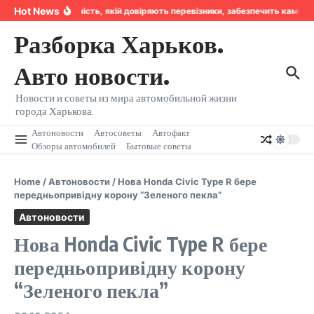
Перейти к содержанию
Hot News
Надійність, якій довіряють перевізники, забезпечить камер
Разборка Харьков.
Авто новости.
Новости и советы из мира автомобильной жизни
города Харькова.
Автоновости
Автосоветы
Автофакт
Обзоры автомобилей
Бытовые советы
Home
/
Автоновости
/
Нова Honda Civic Type R бере
передньопривідну корону “Зеленого пекла”
Автоновости
Нова Honda Civic Type R бере
передньопривідну корону
“Зеленого пекла”