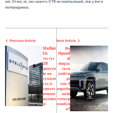
неї. Отже, ні, час нового CTR не повільніший, ніж у його
попередника.
Previous Article
Next Article
Stellan
Як
tis
Hyund
тестує
ai
28
збирає
двигун
ться
ів на
увійти
сумісні
до
сть із
топ-3
синтет
виробн
ичним
иків
паливо
електр
м
омобілі
в?