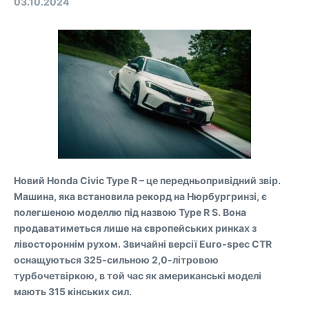
03.10.2024
Новий Honda Civic Type R – це передньопривідний звір.
Машина, яка встановила рекорд на Нюрбургринзі, є
полегшеною моделлю під назвою Type R S. Вона
продаватиметься лише на європейських ринках з
лівостороннім рухом. Звичайні версії Euro-spec CTR
оснащуються 325-сильною 2,0-літровою
турбочетвіркою, в той час як американські моделі
мають 315 кінських сил.