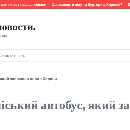
жних авто від Landmann
Де замовити піцу та бургери в Харкові?
Ква
новости.
ова.
Бытовые советы
 який завоював серце Європи
іський автобус, який з