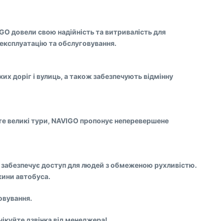
IGO довели свою надійність та витривалість для
 експлуатацію та обслуговування.
их доріг і вулиць, а також забезпечують відмінну
єте великі тури, NAVIGO пропонує неперевершене
о забезпечує доступ для людей з обмеженою рухливістю.
жини автобуса.
овування.
чікуйте дзвінка від менеджера!