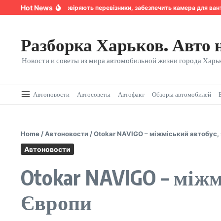
Перейти к содержанию
Hot News
Надійність, якій довіряють перевізники, забезпечить камера для ванта
Разборка Харьков. Авто 
Новости и советы из мира автомобильной жизни города Харьк
Автоновости
Автосоветы
Автофакт
Обзоры автомобилей
Home
/
Автоновости
/
Otokar NAVIGO – міжміський автобус,
Автоновости
Otokar NAVIGO – міжм
Європи