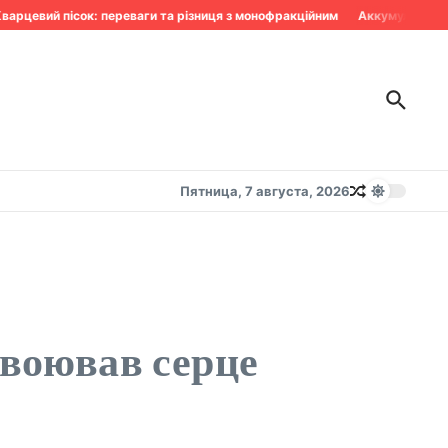
рцевий пісок: переваги та різниця з монофракційним
Аккумулятор сдох
Пятница, 7 августа, 2026
авоював серце