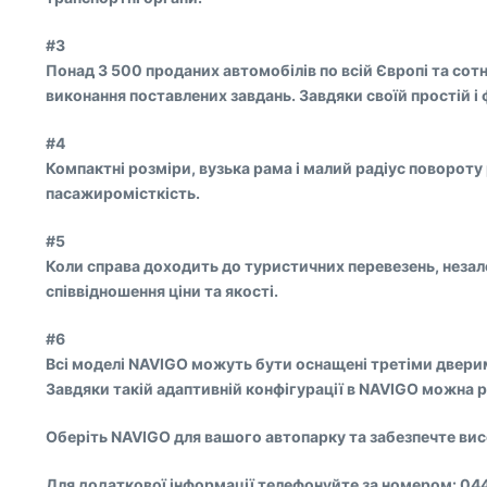
#3
Понад 3 500 проданих автомобілів по всій Європі та сот
виконання поставлених завдань. Завдяки своїй простій і
#4
Компактні розміри, вузька рама і малий радіус повороту
пасажиромісткість.
#5
Коли справа доходить до туристичних перевезень, незале
співвідношення ціни та якості.
#6
Всі моделі NAVIGO можуть бути оснащені третіми дверим
Завдяки такій адаптивній конфігурації в NAVIGO можна ро
Оберіть NAVIGO для вашого автопарку та забезпечте вис
Для додаткової інформації телефонуйте за номером: 044 