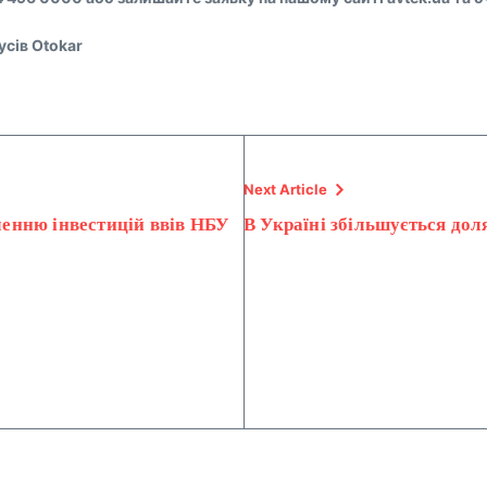
усів Otokar
Next Article
ученню інвестицій ввів НБУ
В Україні збільшується дол