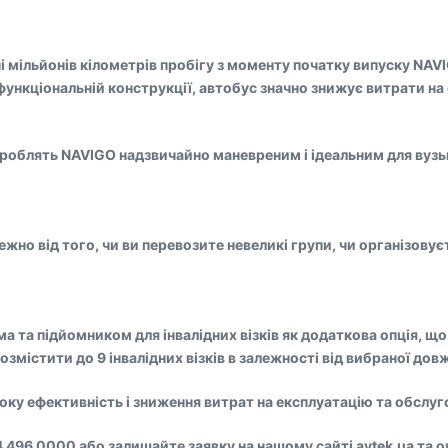
ні мільйонів кілометрів пробігу з моменту початку випуску NAV
 функціональній конструкції, автобус значно знижує витрати на
 роблять NAVIGO надзвичайно маневреним і ідеальним для вузьк
жно від того, чи ви перевозите невеликі групи, чи організову
а та підйомником для інвалідних візків як додаткова опція, щ
змістити до 9 інвалідних візків в залежності від вибраної дов
оку ефективність і зниження витрат на експлуатацію та обслуг
496 0000 або залишайте заявку на нашому сайті avtek.ua та о