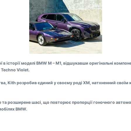
ої в історії моделі BMW M – M1, відшукавши оригінальні компоне
Techno Violet.
цтва, Kith розробив єдиний у своєму роді XM, натхненний сво
е та розширене шасі, що повторює пропорції гоночного автомо
омобілях BMW.