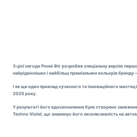
З цієї нагоди Ронні Фіг розробив спеціальну версію перш
найрідкісніших і найбільш преміальних кольорів бренду – 
І як ще один приклад сучасного та інноваційного мисте
2025 року.
У результаті його вдосконалення було створено занижен
Techno Violet, що знаменує його ексклюзивність на авт