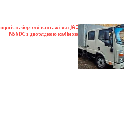
ярність бортові вантажівки JAC
N56DC з дворядною кабіною