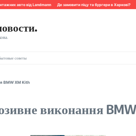
тажних авто від Landmann
Де замовити піцу та бургери в Харкові?
К
новости.
ова.
Бытовые советы
я BMW XM Kith
юзивне виконання BMW