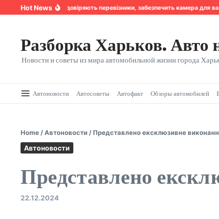
Перейти к содержанию
Hot News
Надійність, якій довіряють перевізники, забезпечить камера для ван
Разборка Харьков. Авто 
Новости и советы из мира автомобильной жизни города Харьк
Автоновости
Автосоветы
Автофакт
Обзоры автомобилей
Home
/
Автоновости
/
Представлено ексклюзивне виконанн
Автоновости
Представлено екскл
22.12.2024