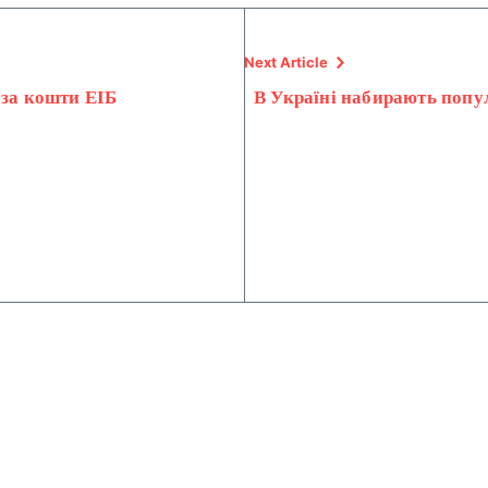
Next Article
 за кошти ЕІБ
В Україні набирають попул