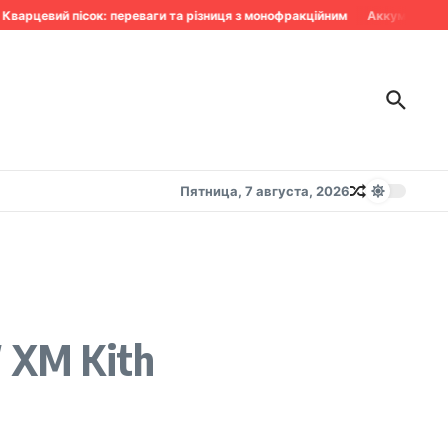
варцевий пісок: переваги та різниця з монофракційним
Аккумулятор сд
Пятница, 7 августа, 2026
 XM Kith