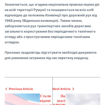
Зазначається, що згадана національна правова норма діє
на всій території Румунії та поширюється на всіх осіб
відповідно до положень Конвенції про дорожній рух від
1968 року (Віденська конвенція). Таким чином,
забороняється рух транспортних засобів дорогами
загального користування без періодичного технічного
огляду або з простроченим періодичним технічним
оглядом.
Просимо заздалегідь підготувати необхідні документи
для уникнення затримок під час перетину кордону.
Previous Article
Next Article
Стали
На
відомі
шасі