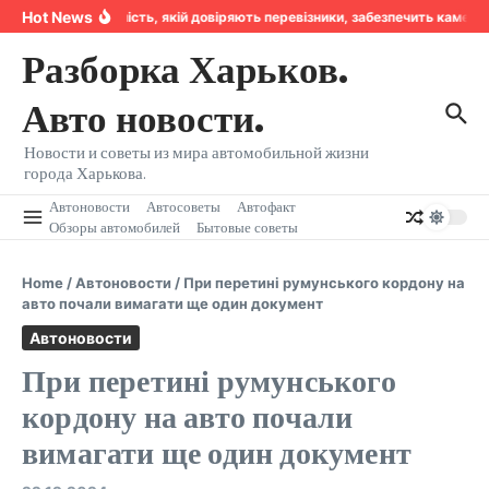
Перейти к содержанию
Hot News
Надійність, якій довіряють перевізники, забезпечить камера
Разборка Харьков.
Авто новости.
Новости и советы из мира автомобильной жизни
города Харькова.
Автоновости
Автосоветы
Автофакт
Обзоры автомобилей
Бытовые советы
Home
/
Автоновости
/
При перетині румунського кордону на
авто почали вимагати ще один документ
Автоновости
При перетині румунського
кордону на авто почали
вимагати ще один документ