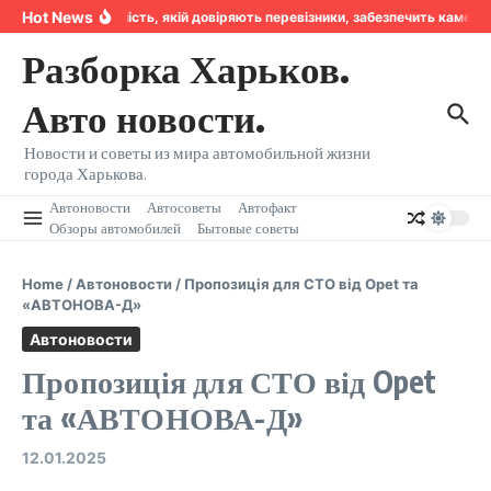
Перейти к содержанию
Hot News
Надійність, якій довіряють перевізники, забезпечить камера
Разборка Харьков.
Авто новости.
Новости и советы из мира автомобильной жизни
города Харькова.
Автоновости
Автосоветы
Автофакт
Обзоры автомобилей
Бытовые советы
Home
/
Автоновости
/
Пропозиція для СТО від Opet та
«АВТОНОВА-Д»
Автоновости
Пропозиція для СТО від Opet
та «АВТОНОВА-Д»
12.01.2025