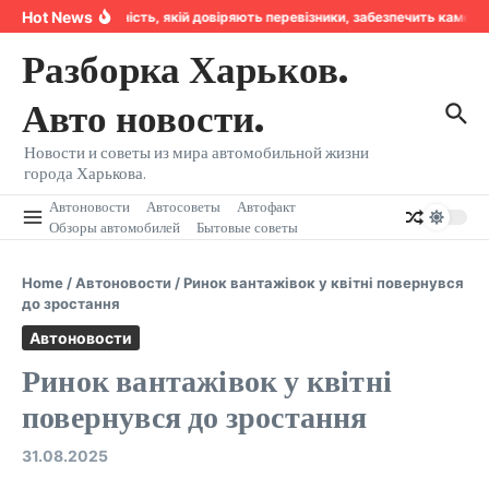
Перейти к содержанию
Hot News
Надійність, якій довіряють перевізники, забезпечить камер
Разборка Харьков.
Авто новости.
Новости и советы из мира автомобильной жизни
города Харькова.
Автоновости
Автосоветы
Автофакт
Обзоры автомобилей
Бытовые советы
Home
/
Автоновости
/
Ринок вантажівок у квітні повернувся
до зростання
Автоновости
Ринок вантажівок у квітні
повернувся до зростання
31.08.2025