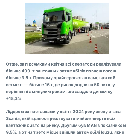
Отже, за підсумками квітня всі оператори реалізували
більше 400-т вантажних автомобілів повною вагою
більше 3,5 т. Причому драйверов став саме важкий
сегмент — більше 16 т, де ринок додав на 50 авто, у
порівнянні з минулим роком, що завдало динаміку
+18,3%.
Лідером за поставками у квітні 2024 року знову стала
Scania, якій вдалося реаліхувати майже чверть всіх
вантажних авто на ринку. Другим був MAN з показником
9,5%, а от на третє місце вийшли автомобілі Isuzu, яких