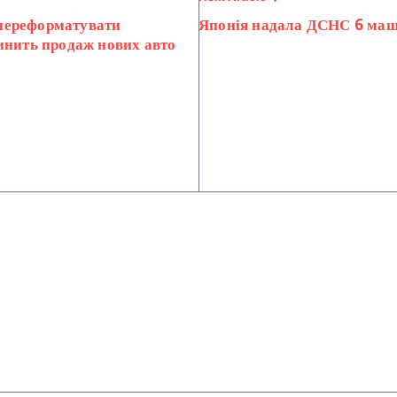
б переформатувати
Японія надала ДСНС 6 маш
инить продаж нових авто