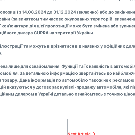
ропозиції з 14.08.2024 до 31.12.2024 (включно) або до закінчен
України (за винятком тимчасово окупованих територій, визначе
ї кон’юнктури дія цієї пропозиції може бути змінена або зупин
фіційного дилера CUPRA на території України.
ілюстрації та можуть відрізнятися від наявних у офіційних дил
у.
дена лише для ознайомлення. Функції та їх наявність в автомобіл
автомобіля. За детальною інформацією звертайтесь до найближ
товару. Дана інформація по автомобілю також не є рекламою т
ій вказуються у договорах купівлі-продажу автомобіля, які під
ційним дилером в Україні детально ознайомтесь з точною ціно
Next Article