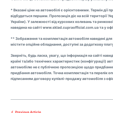
* Вказані ціни на автомобілі є орієнтовними. Термін дії п
відбудеться першим. Пропозиція діє на всій території 
України). У залежності від курсових коливань та ринково
наведена на сайті www.sklad.cupraofficial.com.ua та у о
** Зображення та комплектація автомобіля наведені для 
містити опційне обладнання, доступні за додаткову плат
Зверніть, будь ласка, увагу, що інформація на сайті наве
країні та/або технічних характеристик (конфігурації) 
автомобілю не є публічною пропозицією щодо придбання 
придбання автомобіля. Точна комплектація та перелік опц
підписанням договору купівлі-продажу автомобіля з офі
Previous Article