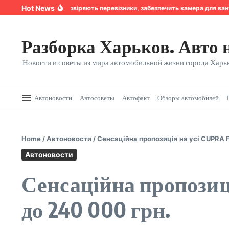
Перейти к содержанию
Hot News
Надійність, якій довіряють перевізники, забезпечить камера для вант
Разборка Харьков. Авто 
Новости и советы из мира автомобильной жизни города Харьк
Автоновости
Автосоветы
Автофакт
Обзоры автомобилей
Home
/
Автоновости
/
Сенсаційна пропозиція на усі CUPRA Fo
Автоновости
Сенсаційна пропозиці
до 240 000 грн.