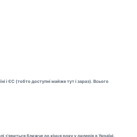
їні і ЄС (тобто доступні майже тут і зараз). Всього
з’явиться ближче до кінця року у дилерів в Україні.