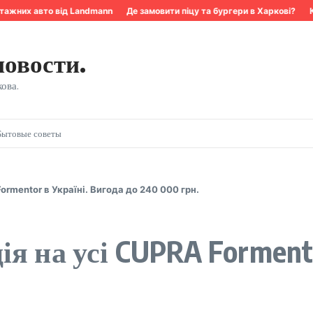
ажних авто від Landmann
Де замовити піцу та бургери в Харкові?
Ква
новости.
ова.
Бытовые советы
rmentor в Україні. Вигода до 240 000 грн.
я на усі CUPRA Forment