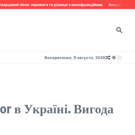
рцевий пісок: переваги та різниця з монофракційним
Аккумулятор сдо
Воскресенье, 9 августа, 2026
or в Україні. Вигода