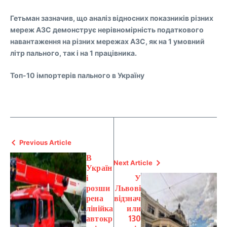
Гетьман зазначив, що аналіз відносних показників різних
мереж АЗС демонструє нерівномірність податкового
навантаження на різних мережах АЗС, як на 1 умовний
літр пального, так і на 1 працівника.
Топ-10 імпортерів пального в Україну
Previous Article
В
Next Article
Україн
і
У
розши
Львові
рена
відзнач
лінійка
или
автокр
130