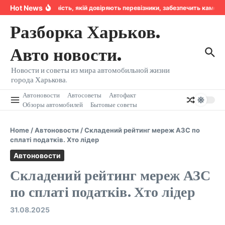
Перейти к содержанию
Hot News
Надійність, якій довіряють перевізники, забезпечить камер
Разборка Харьков.
Авто новости.
Новости и советы из мира автомобильной жизни
города Харькова.
Автоновости
Автосоветы
Автофакт
Обзоры автомобилей
Бытовые советы
Home
/
Автоновости
/
Складений рейтинг мереж АЗС по
сплаті податків. Хто лідер
Автоновости
Складений рейтинг мереж АЗС
по сплаті податків. Хто лідер
31.08.2025