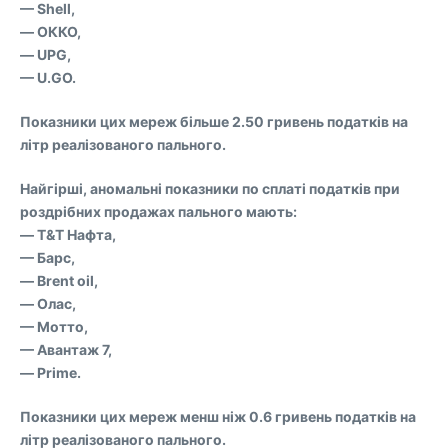
— Shell,
— ОККО,
— UPG,
— U.GO.
Показники цих мереж більше 2.50 гривень податків на
літр реалізованого пального.
Найгірші, аномальні показники по сплаті податків при
роздрібних продажах пального мають:
— T&Т Нафта,
— Барс,
— Brent oil,
— Олас,
— Мотто,
— Авантаж 7,
— Prime.
Показники цих мереж менш ніж 0.6 гривень податків на
літр реалізованого пального.