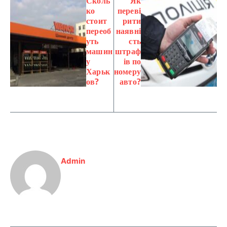
Сколь
Як
ко
переві
стоит
рити
переоб
наявні
уть
сть
машин
штраф
у
ів по
Харьк
номеру
ов?
авто?
Admin