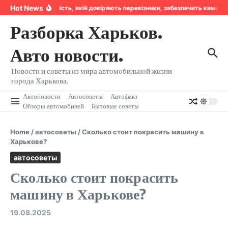
Перейти к содержанию
Hot News
Надійність, якій довіряють перевізники, забезпечить камера
Разборка Харьков.
Авто новости.
Новости и советы из мира автомобильной жизни
города Харькова.
Автоновости
Автосоветы
Автофакт
Обзоры автомобилей
Бытовые советы
Home
/
автосоветы
/
Сколько стоит покрасить машину в
Харькове?
автосоветы
Сколько стоит покрасить
машину в Харькове?
19.08.2025