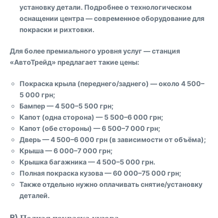
установку детали. Подробнее о технологическом
оснащении центра — современное оборудование для
покраски и рихтовки.
Для более премиального уровня услуг — станция
«АвтоТрейд» предлагает такие цены:
Покраска крыла (переднего/заднего)
— около
4 500–
5 000 грн
;
Бампер
—
4 500–5 500 грн
;
Капот (одна сторона)
—
5 500–6 000 грн
;
Капот (обе стороны)
—
6 500–7 000 грн
;
Дверь
—
4 500–6 000 грн
(в зависимости от объёма);
Крыша
—
6 000–7 000 грн
;
Крышка багажника
—
4 500–5 000 грн
.
Полная покраска кузова —
60 000–75 000 грн
;
Также отдельно нужно оплачивать снятие/установку
деталей.
B) Полная покраска кузова