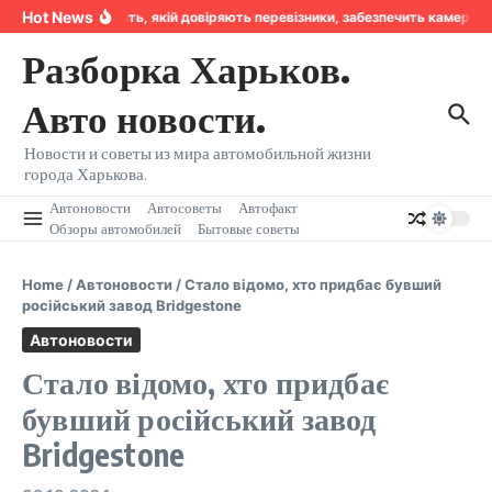
Перейти к содержанию
Hot News
Надійність, якій довіряють перевізники, забезпечить камера 
Разборка Харьков.
Авто новости.
Новости и советы из мира автомобильной жизни
города Харькова.
Автоновости
Автосоветы
Автофакт
Обзоры автомобилей
Бытовые советы
Home
/
Автоновости
/
Стало відомо, хто придбає бувший
російський завод Bridgestone
Автоновости
Стало відомо, хто придбає
бувший російський завод
Bridgestone