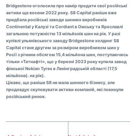
Bridgestone оголосила про намір продати свої російські
активи ще восени 2022 року. S8 Capital раніше вже
придбала російські заводи шинних виробників
Continental у Калузі та Cordiant в Омську та Ярославлі
загальною потужністю 13 мільйонів шин на рік. У разі
купівлі ульянівського заводу Bridgestone холдинг S8
Capital стане другим за розміром виробником шин у
Росії з річним обсягом 15,4 мільйона шин, поступаючись
тільки «Татнафті», що у березні 2023 року купила завод
фінської Nokian Tyres в Ленінградській області (17,5
мільйона). на рік).
Цікаво, що раніше S8 не мала шинного бізнесу, але
продовдує скуповувати активи компаній, які покинули
російський ринок.