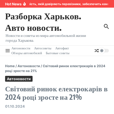
Перейти к содержанию
Hot News
Надійність, якій довіряють перевізники, забезпечить камер
Разборка Харьков.
Авто новости.
Новости и советы из мира автомобильной жизни
города Харькова.
Автоновости
Автосоветы
Автофакт
Обзоры автомобилей
Бытовые советы
Home
/
Автоновости
/
Світовий ринок електрокарів в 2024
році зросте на 21%
Автоновости
Світовий ринок електрокарів в
2024 році зросте на 21%
01.10.2024