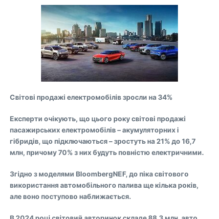
Світові продажі електромобілів зросли на 34%
Експерти очікують, що цього року світові продажі
пасажирських електромобілів – акумуляторних і
гібридів, що підключаються – зростуть на 21% до 16,7
млн, причому 70% з них будуть повністю електричними.
Згідно з моделями BloombergNEF, до піка світового
використання автомобільного палива ще кілька років,
але воно поступово наближається.
В 2024 році світовий авторинок складе 88,3 млн. авто