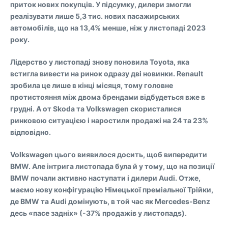
приток нових покупців. У підсумку, дилери змогли
реалізувати лише 5,3 тис. нових пасажирських
автомобілів, що на 13,4% менше, ніж у листопаді 2023
року.
Лідерство у листопаді знову поновила Toyota, яка
встигла вивести на ринок одразу дві новинки. Renault
зробила це лише в кінці місяця, тому головне
протистояння між двома брендами відбудеться вже в
грудні. А от Skoda та Volkswagen скористалися
ринковою ситуацією і наростили продажі на 24 та 23%
відповідно.
Volkswagen цього виявилося досить, щоб випередити
BMW. Але інтрига листопада була й у тому, що на позиції
BMW почали активно наступати і дилери Audi. Отже,
маємо нову конфігурацію Німецької преміальної Трійки,
де BMW та Audi домінують, в той час як Mercedes-Benz
десь «пасе задніх» (-37% продажів у листопадs).