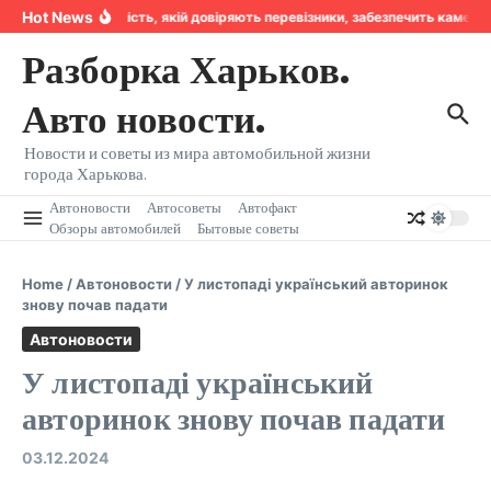
Перейти к содержанию
Hot News
Надійність, якій довіряють перевізники, забезпечить камера
Разборка Харьков.
Авто новости.
Новости и советы из мира автомобильной жизни
города Харькова.
Автоновости
Автосоветы
Автофакт
Обзоры автомобилей
Бытовые советы
Home
/
Автоновости
/
У листопаді український авторинок
знову почав падати
Автоновости
У листопаді український
авторинок знову почав падати
03.12.2024