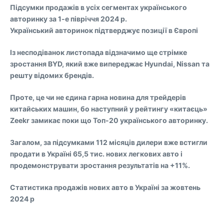
Підсумки продажів в усіх сегментах українського
авторинку за 1-е півріччя 2024 р.
Український авторинок підтверджує позиції в Європі
Із несподіванок листопада відзначимо ще стрімке
зростання BYD, який вже випереджає Hyundai, Nissan та
решту відомих брендів.
Проте, це чи не єдина гарна новина для трейдерів
китайських машин, бо наступний у рейтингу «китаєць»
Zeekr замикає поки що Топ-20 українського авторинку.
Загалом, за підсумками 112 місяців дилери вже встигли
продати в Україні 65,5 тис. нових легкових авто і
продемонструвати зростання результатів на +11%.
Статистика продажів нових авто в Україні за жовтень
2024 р