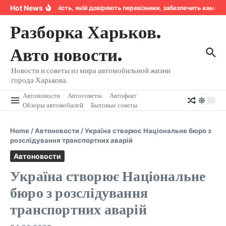
Перейти к содержанию
Hot News
Надійність, якій довіряють перевізники, забезпечить камер
Разборка Харьков.
Авто новости.
Новости и советы из мира автомобильной жизни
города Харькова.
Автоновости
Автосоветы
Автофакт
Обзоры автомобилей
Бытовые советы
Home
/
Автоновости
/
Україна створює Національне бюро з
розслідування транспортних аварій
Автоновости
Україна створює Національне
бюро з розслідування
транспортних аварій