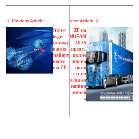
Previous Article
Next Article
Яким
ZF на
буде
NUFAM
гальму
2025
вання
предст
майбут
авляє
нього
іннова
від ZF
ційні
технол
огії для
напівп
ричепі
в