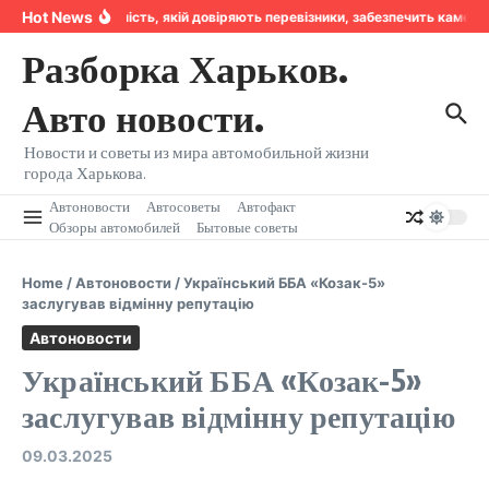
Перейти к содержанию
Hot News
Надійність, якій довіряють перевізники, забезпечить камер
Разборка Харьков.
Авто новости.
Новости и советы из мира автомобильной жизни
города Харькова.
Автоновости
Автосоветы
Автофакт
Обзоры автомобилей
Бытовые советы
Home
/
Автоновости
/
Український ББА «Козак-5»
заслугував відмінну репутацію
Автоновости
Український ББА «Козак-5»
заслугував відмінну репутацію
09.03.2025