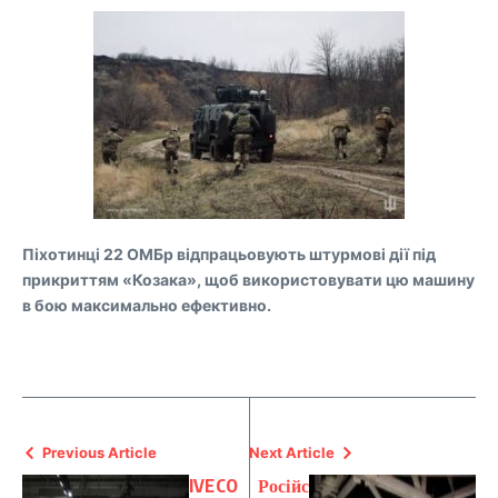
Піхотинці 22 ОМБр відпрацьовують штурмові дії під
прикриттям «Козака», щоб використовувати цю машину
в бою максимально ефективно.
Previous Article
Next Article
IVECO
Російс