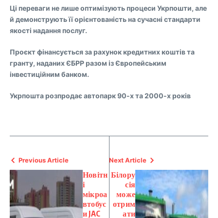
Ці переваги не лише оптимізують процеси Укрпошти, але
й демонструють її орієнтованість на сучасні стандарти
якості надання послуг.
Проєкт фінансується за рахунок кредитних коштів та
гранту, наданих ЄБРР разом із Європейським
інвестиційним банком.
Укрпошта розпродає автопарк 90-х та 2000-х років
Previous Article
Next Article
Новітн
Білору
і
сія
мікроа
може
втобус
отрим
и JAC
ати