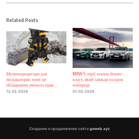
Related Posts
Мультипроцесори для
BMW 5 серії: еталон бізнес-
екскаваторів: чому це
класу, який завжди на крок
обладнання змінило прав ...
попереду
12.02.2026
01.02.2026
Создание и продвижение сайта
goweb.xyz