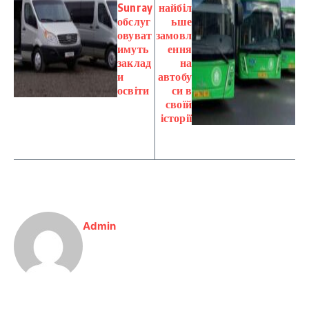
Sunray
найбіл
обслуг
ьше
овуват
замовл
имуть
ення
заклад
на
и
автобу
освіти
си в
своїй
історії
Admin