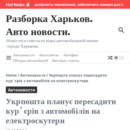
Перейти к содержанию
Hot News
Надійність, якій довіряють перевізники, забезпечить камера для ван
Разборка Харьков.
Авто новости.
Новости и советы из мира автомобильной жизни
города Харькова.
Автоновости
Автосоветы
Автофакт
Обзоры автомобилей
Бытовые советы
Home
/
Автоновости
/
Укрпошта планує пересадити
кур`єрів з автомобілів на електроскутери
Автоновости
Укрпошта планує пересадити
кур`єрів з автомобілів на
електроскутери