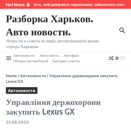
Перейти к содержанию
Hot News
Надійність, якій довіряють перевізники, забезпечить камера
Разборка Харьков.
Авто новости.
Новости и советы из мира автомобильной жизни
города Харькова.
Автоновости
Автосоветы
Автофакт
Обзоры автомобилей
Бытовые советы
Home
/
Автоновости
/
Управління держохорони закупить
Lexus GX
Автоновости
Управління держохорони
закупить Lexus GX
31.08.2025