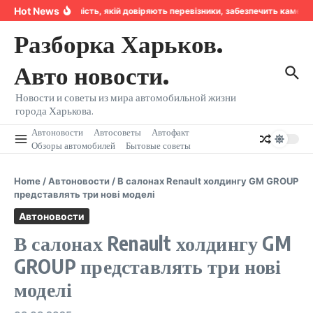
Перейти к содержанию
Hot News
Надійність, якій довіряють перевізники, забезпечить камера
Разборка Харьков.
Авто новости.
Новости и советы из мира автомобильной жизни
города Харькова.
Автоновости
Автосоветы
Автофакт
Обзоры автомобилей
Бытовые советы
Home
/
Автоновости
/
В салонах Renault холдингу GM GROUP
представлять три нові моделі
Автоновости
В салонах Renault холдингу GM
GROUP представлять три нові
моделі