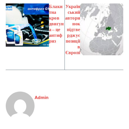
Блаки
Україн
тна
ський
кров
автори
двигун
нок
а ‒ це
підтве
антиф
рджує
риз
позиції
в
Європі
Admin