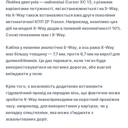
Лінійка двигунів — найновіші Cursor XC 13, з різними
варіантами потужності, які встановлюються і на S-Way,
На X-Way також встановлюється вже друге покоління
автоматичної КПП ZF Traxon. Наприклад, комплекс цих
дій на моделі S-Way додав в паливній економічності 10%.
Схожі показники має і X-Way.
Кабіна у новинки аналогічна S-Way, а ось рама X-Way
має більшу товщину — 7,7 мм, проти 6,7 мм на версії для
далекобійників. Це дає переваги, коли тягач буде
використовуватися на поганих дорогах, або взагалі
виїжджати у поле.
Крім того, є можливість додатково встановити
гідравлічний привід на передню вісь, що фактично може
зробити X-Way повноприводним на короткий проміжок
часу. наприклад, для використання у кар’єрах, чи у
випадку спецтехніки, яка може з’їжджати з
асвальтованих доріг.