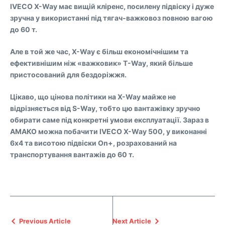
IVECO X-Way має вищій кліренс, посилену підвіску і дуже
зручна у використанні під тягач-важковоз повною вагою
до 60 т.
Але в той же час, X-Way є більш економічнішим та
ефективнішим ніж «важковик» T-Way, який більше
пристосований для бездоріжжя.
Цікаво, що цінова політики на X-Way майже не
відрізняється від S-Way, тобто цю вантажівку зручно
обирати саме під конкретні умови експлуатації. Зараз в
АМАКО можна побачити IVECO X-Way 500, у виконанні
6х4 та висотою підвіски On+, розрахований на
транспортування вантажів до 60 т.
Previous Article
Next Article