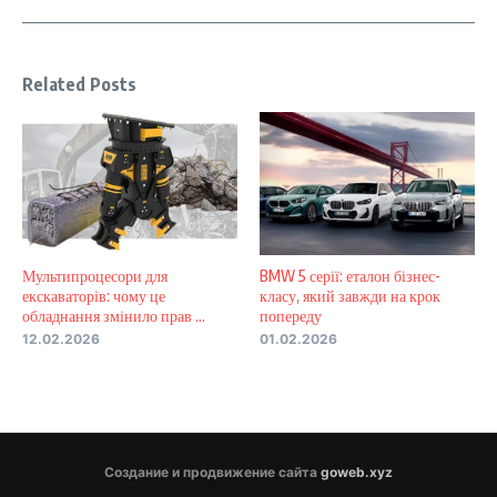
Related Posts
Мультипроцесори для
BMW 5 серії: еталон бізнес-
екскаваторів: чому це
класу, який завжди на крок
обладнання змінило прав ...
попереду
12.02.2026
01.02.2026
Создание и продвижение сайта
goweb.xyz