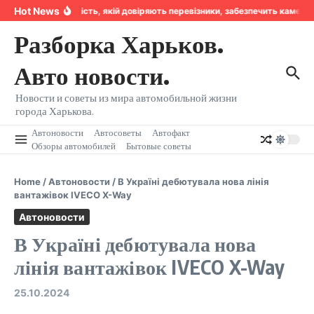
Перейти к содержанию
Hot News
Надійність, якій довіряють перевізники, забезпечить камера
Разборка Харьков.
Авто новости.
Новости и советы из мира автомобильной жизни
города Харькова.
Автоновости
Автосоветы
Автофакт
Обзоры автомобилей
Бытовые советы
Home
/
Автоновости
/
В Україні дебютувала нова лінія
вантажівок IVECO X-Way
Автоновости
В Україні дебютувала нова
лінія вантажівок IVECO X-Way
25.10.2024