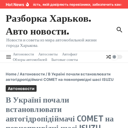
Перейти к содержанию
Hot News
Надійність, якій довіряють перевізники, забезпечить камер
Разборка Харьков.
Авто новости.
Новости и советы из мира автомобильной жизни
города Харькова.
Автоновости
Автосоветы
Автофакт
Обзоры автомобилей
Бытовые советы
Home
/
Автоновости
/
В Україні почали встановлювати
автогідропідіймачі COMET на повнопривідні шасі ISUZU
Автоновости
В Україні почали
встановлювати
автогідропідіймачі COMET на
повнопривідні шасі ISUZU