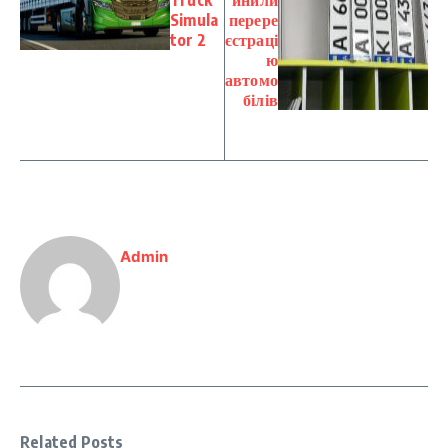
Truck
инили
Simula
перере
tor 2
єстраці
ю
автомо
білів
Admin
Related Posts