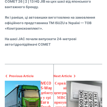
COMET 26 | 2 | 13 HQ JIB на цих шасі від японського
вантажного бренду.
Як і раніше, ці автовишки виготовлено на замовлення
офіційного представника TM ISUZU в Україні — ТОВ
«Комтранскомплект».
На шасі JAC почали випускати 24-метрові
автогідропідіймачі COMET
Previous Article
Next Article
IVECO
Сервіс
S-Way
ні
дебюту
центри
є у грі
МВС
Euro
призуп