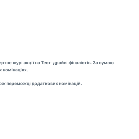
тне журі акції на Тест-драйві фіналістів. За сумою
 номінаціях.
акож переможці додаткових номінацій.