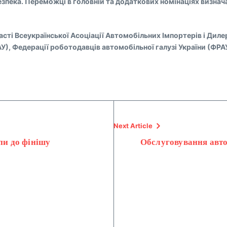
а безпека. Переможці в головній та додаткових номінаціях визн
ті Всеукраїнської Асоціації Автомобільних Імпортерів і Дилер
У), Федерації роботодавців автомобільної галузі України (ФРА
Next Article
пи до фінішу
Обслуговування авто 