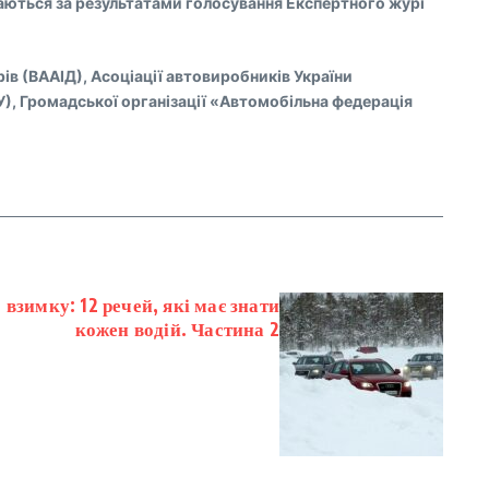
ачаються за результатами голосування Експертного журі
ів (ВААІД), Асоціації автовиробників України
У), Громадської організації «Автомобільна федерація
взимку: 12 речей, які має знати
кожен водій. Частина 2