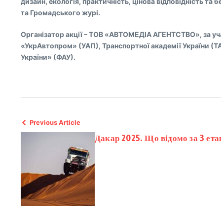
дизайн, екологія, практичність, цінова відповідність т
та Громадського журі.
Організатор акції – ТОВ «АВТОМЕДІА АГЕНТСТВО», за учас
«УкрАвтопром» (УАП), Транспортної академії України (ТА
України» (ФАУ).
Previous Article
Дакар 2025. Що відомо за 3 ета