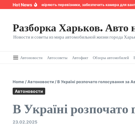
Перейти к содержанию
Hot News
Надійність, якій довіряють перевізники, забезпечить камера для ванта
Разборка Харьков. Авто 
Новости и советы из мира автомобильной жизни города Харьк
Автоновости
Автосоветы
Автофакт
Обзоры автомобилей
Home
/
Автоновости
/
В Україні розпочато голосування за А
Автоновости
В Україні розпочато 
23.02.2025