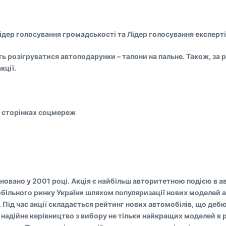
Лідер голосування громадськості та Лідер голосування експерті
ь розігруватися автоподарунки – талони на пальне. Також, за 
кції.
 на сторінках соцмереж
сновано у 2001 році. Акція є найбільш авторитетною подією в а
мобільного ринку України шляхом популяризації нових моделей 
 Під час акції складається рейтинг нових автомобілів, що деб
дійне керівництво з вибору не тільки найкращих моделей в різ