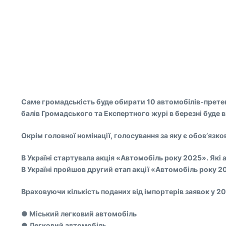
Саме громадськість буде обирати 10 автомобілів-претенд
балів Громадського та Експертного журі в березні буде
Окрім головної номінації, голосування за яку є обов’яз
В Україні стартувала акція «Автомобіль року 2025». Які
В Україні пройшов другий етап акції «Автомобіль року 2
Враховуючи кількість поданих від імпортерів заявок у 20
● Міський легковий автомобіль
● Легковий автомобіль