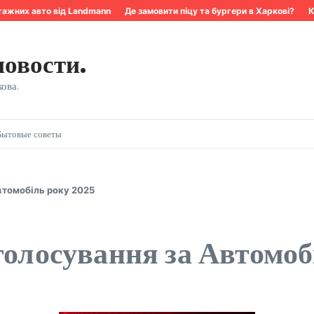
жних авто від Landmann
Де замовити піцу та бургери в Харкові?
Квар
новости.
ова.
Бытовые советы
втомобіль року 2025
голосування за Автомоб