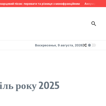
цевий пісок: переваги та різниця з монофракційним
Аккумулятор сдох
Воскресенье, 9 августа, 2026
іль року 2025