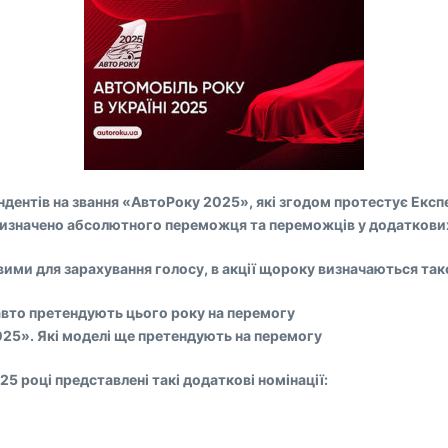
ентів на звання «АвтоРоку 2025», які згодом протестує Експер
 визначено абсолютного переможця та переможців у додаткових
ковими для зарахування голосу, в акції щороку визначаються т
 авто претендують цього року на перемогу
025». Які моделі ще претендують на перемогу
25 році представлені такі додаткові номінації: