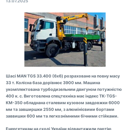
13.07.2025
Шасі MAN TGS 33.400 (6х6) розраховане на повну масу
33 т. Колісна база дорівнює 3900 мм. Машина
укомплектована турбодизельним двигуном потужністю
400 к. с. Виготовлена спецтехніка має індекс ТК-TGS-
КМ-350 обладнана сталевим кузовом завдовжки 6000
мм та завширшки 2550 мм, з алюмінієвими бортами
заввишки 600 мм та легкознімними бічними стійками.
Енергетикам на сході України відвантажили партію