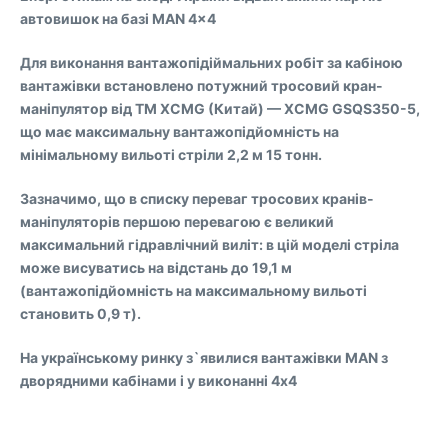
автовишок на базі MAN 4×4
Для виконання вантажопідіймальних робіт за кабіною
вантажівки встановлено потужний тросовий кран-
маніпулятор від TM XCMG (Китай) — XCMG GSQS350-5,
що має максимальну вантажопідйомність на
мінімальному вильоті стріли 2,2 м 15 тонн.
Зазначимо, що в списку переваг тросових кранів-
маніпуляторів першою перевагою є великий
максимальний гідравлічний виліт: в цій моделі стріла
може висуватись на відстань до 19,1 м
(вантажопідйомність на максимальному вильоті
становить 0,9 т).
На українському ринку з`явилися вантажівки MAN з
дворядними кабінами і у виконанні 4х4