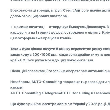
Враховуючи ці тренди, в групі Credit Agricole значно а
допомогою цифрових платформ.
«І це лише початок, — стверджує Емануель Дюссюсуа. В 
каршерінга на 1 годину до довгострокового лізингу. Крі
ця платформа вже працює в Італії».
Також було цікаво почути й оцінку перспектив ринку елект
запас ходу в 500-1000 км. І саме вони драйвитимуть поп
країн ЄС. Тож рухаємося до цих показників і ми.
Після цієї презентації головним операторам автомобільн
Незабаром, AUTO-Consulting продовжить розповідати про 
канали:
AUTO-Consulting в TelegramAUTO-Consulting в Faceboo
Що буде з ринком електромобілів в Україні у 2025 році.