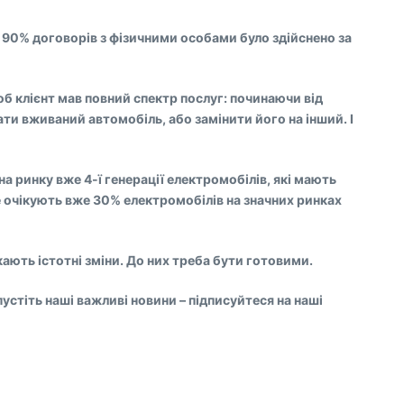
і 90% договорів з фізичними особами було здійснено за
б клієнт мав повний спектр послуг: починаючи від
ти вживаний автомобіль, або замінити його на інший. І
на ринку вже 4-ї генерації електромобілів, які мають
le очікують вже 30% електромобілів на значних ринках
ають істотні зміни. До них треба бути готовими.
стіть наші важливі новини – підписуйтеся на наші