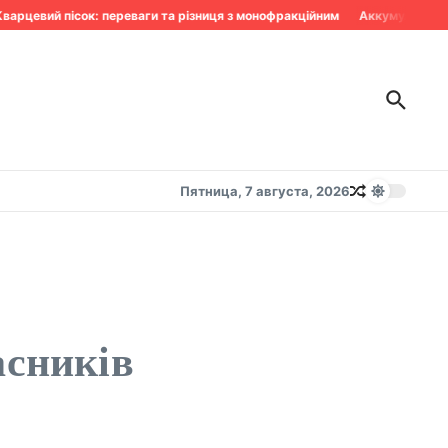
цевий пісок: переваги та різниця з монофракційним
Аккумулятор сдох
Пятница, 7 августа, 2026
асників