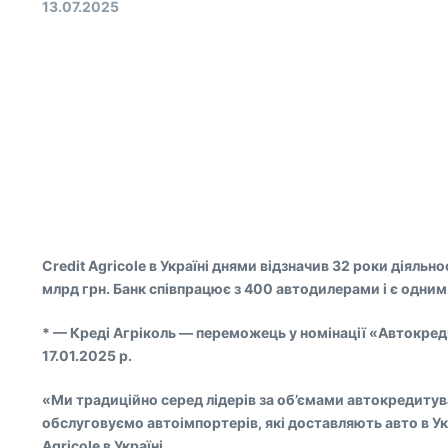
13.07.2025
Credit Agricole в Україні днями відзначив 32 роки діяльн
млрд грн. Банк співпрацює з 400 автодилерами і є одним з
* — Креді Агріколь — переможець у номінації «Автокреди
17.01.2025 р.
«Ми традиційно серед лідерів за об’ємами автокредитува
обслуговуємо автоімпортерів, які доставляють авто в Ук
Agricole в Україні.