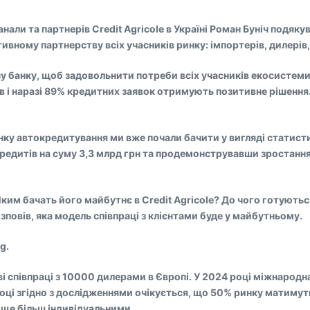
али та партнерів Credit Agricole в Україні Роман Буніч подяку
ному партнерству всіх учасників ринку: імпортерів, дилерів, 
 банку, щоб задовольнити потреби всіх учасників екосистеми
в і наразі 89% кредитних заявок отримують позитивне рішення
а ринку автокредитування ми вже почали бачити у вигляді статис
редитів на суму 3,3 млрд грн та продемонструвавши зростання
Яким бачать його майбутнє в Credit Agricole? До чого готуют
зповів, яка модель співпраці з клієнтами буде у майбутньому.
g.
 співпраці з 10000 дилерами в Європі. У 2024 році міжнародна г
оці згідно з дослідженнями очікується, що 50% ринку матимуть
 ще більш індивідуальними.