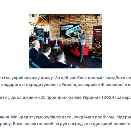
ості на українському ринку. За цей час банк допоміг придбати а
 лідерів автокредитування в Україні, за версією Фінансового к
т» у дослідженні «25 провідних банків України» (2024) за ве
ння. Ми кредитуємо купівлю авто, зокрема з пробігом, підтрим
раїну. Банк налаштований на рух вперед та подальший розвиток