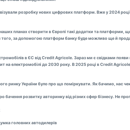
ктивізували розробку нових цифрових платформ. Вже у 2024 роц
наших планах створити в Європі такі додатки та платформи, що
м того, за допомогою платформ банку буде можливо ще й прода
ромобілів в ЄС від Credit Agricole. Зараз ми є свідками появи 
ит на електромобілі до 2030 року. В 2025 році в Credit Agrico
ого ринку України було про що поміркувати. Як бачимо, нас чек
бачення розвитку авторинку від різних сфер бізнесу. Не пропу
k
 Думка головних автодилерів