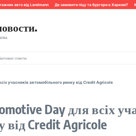
жних авто від Landmann
Де замовити піцу та бургери в Харкові?
Квар
новости.
ова.
Бытовые советы
сіх учасників автомобільного ринку від Credit Agricole
motive Day для всіх уч
від Credit Agricole