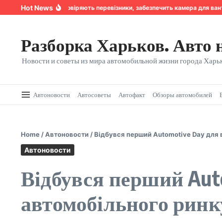
Перейти к содержанию
Hot News
Надійність, якій довіряють перевізники, забезпечить камера для ванта
Разборка Харьков. Авто 
Новости и советы из мира автомобильной жизни города Харьк
Автоновости
Автосоветы
Автофакт
Обзоры автомобилей
Home
/
Автоновости
/
Відбувся перший Automotive Day для в
Автоновости
Відбувся перший Auto
автомобільного ринку 