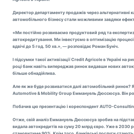
Директор департаменту продажів через альтернативні кан
автомобільного бізнесу стали можливими завдяки ефектив
«Ми постійно розвиваємо продуктовий ряд та експертизу
автокредитування. Ми інвестуємо в оптимізацію процесі
вдвічі до 5 год. 50 хв.», — розповідає Роман Буніч.
І підсумки такої активізації Credit Agricole в Україні н
році банк навіть випереджав ринок видавши нових авток
більше обнадійлива.
Але як же буде розвиватися далі автомобільний ринок? 
Automotive & Mobility Group Еммануель Дюссюсуа. Він ро
Побачив цю презентацію і кореспондент AUTO-Consultin
Отже, свій аналіз Еммануель Дюссюсуа зробив на підставі
видала автокредитів на суму 20 млрд євро. Уже в 2030 р
становитиме 90%. Крім того, банківські послуги стануть