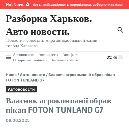
Перейти к содержанию
Hot News
Надійність, якій довіряють перевізники, забезпечить камера
Разборка Харьков.
Авто новости.
Новости и советы из мира автомобильной жизни
города Харькова.
Автоновости
Автосоветы
Автофакт
Обзоры автомобилей
Бытовые советы
Home
/
Автоновости
/
Власник агрокомпанії обрав пікап
FOTON TUNLAND G7
Автоновости
Власник агрокомпанії обрав
пікап FOTON TUNLAND G7
08.06.2025