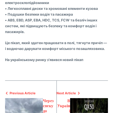
електросклопідйомники
▪️ Легкосплавні диски та хромовані елементи кузова
▪️ Подушки безпеки водія та пасажира
▪️ ABS, EBD, ASP, EBA, HDC, TCS, FCW та безліч інших
систем, які підвищують безпеку та комфорт водія і
пасажирів.
Це пікап, який здатен працювати в полі, тягнути причіп —
і водночас дарувати комфорт міського позашляховика.
На українському ринку з’явився новий пікап
Previous Article
Next Article
Через
В
спеку
Україн
до
і