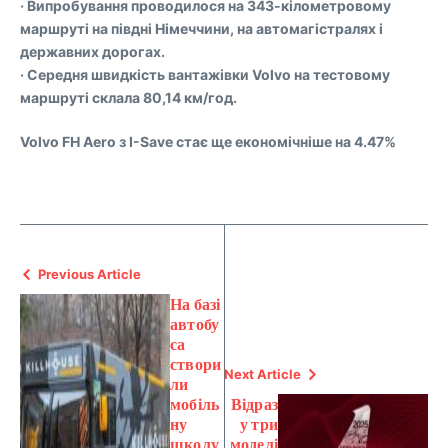
· Випробування проводилося на 343-кілометровому
маршруті на півдні Німеччини, на автомагістралях і
державних дорогах.
· Середня швидкість вантажівки Volvo на тестовому
маршруті склала 80,14 км/год.
Volvo FH Aero з I-Save стає ще економічніше на 4.47%
Previous Article
На базі
автобу
са
створи
Next Article
ли
мобіль
Відраз
ну
у три
школу
моделі