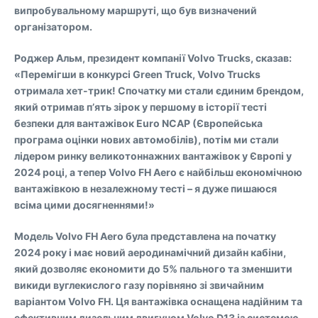
випробувальному маршруті, що був визначений
організатором.
Роджер Альм, президент компанії Volvo Trucks, сказав:
«Перемігши в конкурсі Green Truck, Volvo Trucks
отримала хет-трик! Спочатку ми стали єдиним брендом,
який отримав п’ять зірок у першому в історії тесті
безпеки для вантажівок Euro NCAP (Європейська
програма оцінки нових автомобілів), потім ми стали
лідером ринку великотоннажних вантажівок у Європі у
2024 році, а тепер Volvo FH Aero є найбільш економічною
вантажівкою в незалежному тесті – я дуже пишаюся
всіма цими досягненнями!»
Модель Volvo FH Aero була представлена на початку
2024 року і має новий аеродинамічний дизайн кабіни,
який дозволяє економити до 5% пального та зменшити
викиди вуглекислого газу порівняно зі звичайним
варіантом Volvo FH. Ця вантажівка оснащена надійним та
ефективним дизельним двигуном Volvo D13 із системою