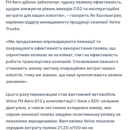
FH Aero дійсно забезпечує чудову паливну ефективність,
щодня знижуючи рівень викидів CO2 та експлуатаційні
витрати для наших клієнтів», – говорить Ян Хьольмгрен,
керівник відділу менеджменту продукції компанії Volvo
Trucks.
«Ми продовжимо впроваджувати інновації та
покращувати ефективність використання палива, що
сприятливо впливає як на клімат, так і на ефективність
роботи транспортних компаній. Споживання пального
становить значну частину операційних витрат наших
клієнтів, тому ми знаємо, що наші зусилля мають велике
значення».
Цього року переможцем став вантажний автомобіль
Volvo FH Aero D13 у комплектації I-Save з 420-сильним
двигуном, а також системою оглядових камер, яка
сприяє економії палива завдяки позитивному впливу на
показники аеродинаміки. Вантажівка Volvo показала
середню витрату палива 21,20 л/100 км на