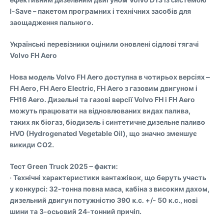
I-Save – пакетом програмних і технічних засобів для
заощадження пального.
Українські перевізники оцінили оновлені сідлові тягачі
Volvo FH Aero
Нова модель Volvo FH Aero доступна в чотирьох версіях –
FH Aero, FH Aero Electric, FH Aero з газовим двигуном і
FH16 Aero. Дизельні та газові версії Volvo FH і FH Aero
можуть працювати на відновлюваних видах палива,
таких як біогаз, біодизель і синтетичне дизельне паливо
HVO (Hydrogenated Vegetable Oil), що значно зменшує
викиди CO2.
Тест Green Truck 2025 – факти:
· Технічні характеристики вантажівок, що беруть участь
у конкурсі: 32-тонна повна маса, кабіна з високим дахом,
дизельний двигун потужністю 390 к.с. +/- 50 к.с., нові
шини та 3-осьовий 24-тонний причіп.