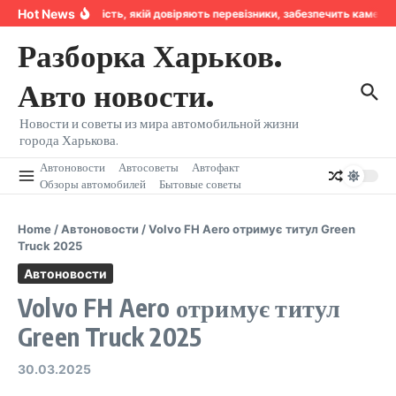
Перейти к содержанию
Hot News
Надійність, якій довіряють перевізники, забезпечить камера
Разборка Харьков.
Авто новости.
Новости и советы из мира автомобильной жизни
города Харькова.
Автоновости
Автосоветы
Автофакт
Обзоры автомобилей
Бытовые советы
Home
/
Автоновости
/
Volvo FH Aero отримує титул Green
Truck 2025
Автоновости
Volvo FH Aero отримує титул
Green Truck 2025
30.03.2025