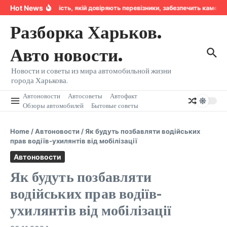
Перейти к содержанию
Hot News
Надійність, якій довіряють перевізники, забезпечить камера
Разборка Харьков.
Авто новости.
Новости и советы из мира автомобильной жизни
города Харькова.
Автоновости
Автосоветы
Автофакт
Обзоры автомобилей
Бытовые советы
Home
/
Автоновости
/
Як будуть позбавляти водійських
прав водіїв-ухилянтів від мобілізації
Автоновости
Як будуть позбавляти
водійських прав водіїв-
ухилянтів від мобілізації