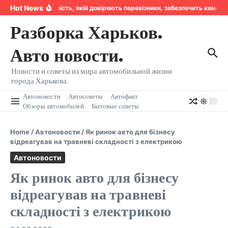
Перейти к содержанию
Hot News
Надійність, якій довіряють перевізники, забезпечить камер
Разборка Харьков.
Авто новости.
Новости и советы из мира автомобильной жизни
города Харькова.
Автоновости
Автосоветы
Автофакт
Обзоры автомобилей
Бытовые советы
Home
/
Автоновости
/
Як ринок авто для бізнесу
відреагував на травневі складності з електрикою
Автоновости
Як ринок авто для бізнесу
відреагував на травневі
складності з електрикою