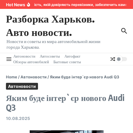
Перейти к содержанию
Hot News
Надійність, якій довіряють перевізники, забезпечить камера
Разборка Харьков.
Авто новости.
Новости и советы из мира автомобильной жизни
города Харькова.
Автоновости
Автосоветы
Автофакт
Обзоры автомобилей
Бытовые советы
Home
/
Автоновости
/
Яким буде інтер`єр нового Audi Q3
Автоновости
Яким буде інтер`єр нового Audi
Q3
10.08.2025