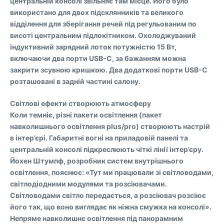
центральній консолі звільняє там місце. Його було
використано для двох підсклянників та великого
відділення для зберігання речей під регульованим по
висоті центральним підлокітником. Охолоджуваний
індуктивний зарядний лоток потужністю 15 Вт,
включаючи два порти USB-C, за бажанням можна
закрити зсувною кришкою. Два додаткові порти USB-C
розташовані в задній частині салону.
Світлові ефекти створюють атмосферу
Коли темніє, різні пакети освітлення (пакет
навколишнього освітлення plus/pro) створюють настрій
в інтер’єрі. Габаритні вогні на приладовій панелі та
центральній консолі підкреслюють чіткі лінії інтер’єру.
Йохен Штумпф, розробник систем внутрішнього
освітлення, пояснює: «Тут ми працювали зі світловодами,
світлодіодними модулями та розсіювачами.
Світловодами світло передається, а розсіювач розсіює
його так, що воно виглядає як ніжна смужка на консолі».
Непряме навколишнє освітлення під панорамним