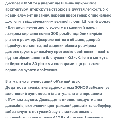
дисплеєм MMI та у дверях ще більше підкреслює
архітектуру інтер’єру та створює відчуття легкості. Як
новий елемент дизайну, передні двері тепер опціонально
доступні з підсвічуванням великої площі. Штумпф додає:
«Для досягнення цього ефекту в тканинній панелі
лазером вирізано понад 300 ромбоподібних вирізів
різного розміру. Джерело світла в обшивці дверей
підсвічує сегменти, які завдяки різним розмірам
демонструють динамічну прогресію освітлення – навіть
під час відмикання та блокування Q3». Клієнти можуть
вибирати між 30 різними кольорами, що дозволяє
персоналізувати освітлення.
Віртуально згенерований об’ємний звук
Додаткова преміальна аудіосистема SONOS забезпечує
захопливий аудіодосвід із віртуально згенерованим
об’ємним звуком. Дванадцять високопродуктивних
динаміків, включаючи центральний динамік та сабвуфер,
забезпечують потужний звук із максимальною
потужністю підсилювача 420 Вт. Фолькер Зееманн з