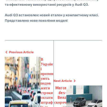
та ефективному використанні ресурсів у Audi Q3.
Audi Q3 встановлює новий еталон у компактному класі.
Представлено нове покоління моделі
Previous Article
В
Україн
і
пропон
ують
Next Article
подов
жити
Merce
строки
des-
сплати
Benz
штраф
скороч