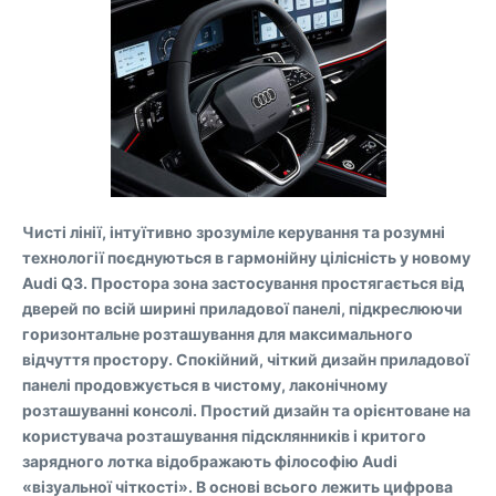
Чисті лінії, інтуїтивно зрозуміле керування та розумні
технології поєднуються в гармонійну цілісність у новому
Audi Q3. Простора зона застосування простягається від
дверей по всій ширині приладової панелі, підкреслюючи
горизонтальне розташування для максимального
відчуття простору. Спокійний, чіткий дизайн приладової
панелі продовжується в чистому, лаконічному
розташуванні консолі. Простий дизайн та орієнтоване на
користувача розташування підсклянників і критого
зарядного лотка відображають філософію Audi
«візуальної чіткості». В основі всього лежить цифрова