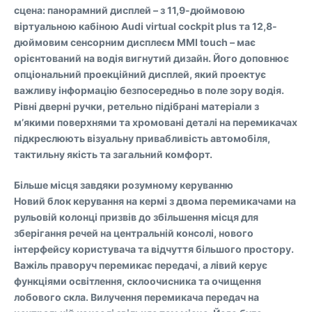
сцена: панорамний дисплей – з 11,9-дюймовою
віртуальною кабіною Audi virtual cockpit plus та 12,8-
дюймовим сенсорним дисплеєм MMI touch – має
орієнтований на водія вигнутий дизайн. Його доповнює
опціональний проекційний дисплей, який проектує
важливу інформацію безпосередньо в поле зору водія.
Рівні дверні ручки, ретельно підібрані матеріали з
м’якими поверхнями та хромовані деталі на перемикачах
підкреслюють візуальну привабливість автомобіля,
тактильну якість та загальний комфорт.
Більше місця завдяки розумному керуванню
Новий блок керування на кермі з двома перемикачами на
рульовій колонці призвів до збільшення місця для
зберігання речей на центральній консолі, нового
інтерфейсу користувача та відчуття більшого простору.
Важіль праворуч перемикає передачі, а лівий керує
функціями освітлення, склоочисника та очищення
лобового скла. Вилучення перемикача передач на