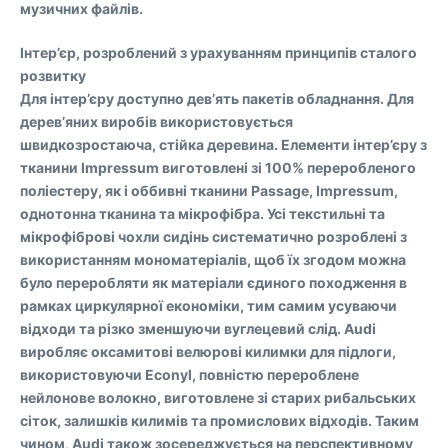
музичних файлів.
Інтер’єр, розроблений з урахуванням принципів сталого
розвитку
Для інтер’єру доступно дев’ять пакетів обладнання. Для
дерев’яних виробів використовується
швидкозростаюча, стійка деревина. Елементи інтер’єру з
тканини Impressum виготовлені зі 100% переробленого
поліестеру, як і оббивні тканини Passage, Impressum,
однотонна тканина та мікрофібра. Усі текстильні та
мікрофіброві чохли сидінь систематично розроблені з
використанням мономатеріалів, щоб їх згодом можна
було переробляти як матеріали єдиного походження в
рамках циркулярної економіки, тим самим усуваючи
відходи та різко зменшуючи вуглецевий слід. Audi
виробляє оксамитові велюрові килимки для підлоги,
використовуючи Econyl, повністю перероблене
нейлонове волокно, виготовлене зі старих рибальських
сіток, залишків килимів та промислових відходів. Таким
чином, Audi також зосереджується на перспективному