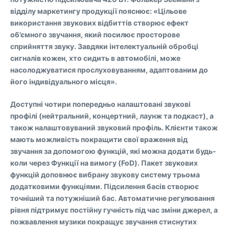
відділу маркетингу продукції пояснює: «Цільове
використання звукових відбиттів створює ефект
об’ємного звучання, який посилює просторове
сприйняття звуку. Завдяки інтелектуальній обробці
сигналів кожен, хто сидить в автомобілі, може
насолоджуватися прослуховуванням, адаптованим до
його індивідуального місця».
Доступні чотири попередньо налаштовані звукові
профілі (нейтральний, концертний, лаунж та подкаст), а
також налаштовуваний звуковий профіль. Клієнти також
мають можливість покращити свої враження від
звучання за допомогою функцій, які можна додати будь-
коли через Функції на вимогу (FoD). Пакет звукових
функцій доповнює вибрану звукову систему трьома
додатковими функціями. Підсилення басів створює
точніший та потужніший бас. Автоматичне регулювання
рівня підтримує постійну гучність під час зміни джерел, а
пожвавлення музики покращує звучання стиснутих