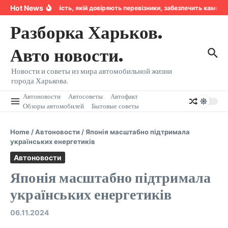
Перейти к содержанию
Hot News
Надійність, якій довіряють перевізники, забезпечить камера
Разборка Харьков.
Авто новости.
Новости и советы из мира автомобильной жизни
города Харькова.
Автоновости
Автосоветы
Автофакт
Обзоры автомобилей
Бытовые советы
Home
/
Автоновости
/
Японія масштабно підтримала
українських енергетиків
Автоновости
Японія масштабно підтримала
українських енергетиків
06.11.2024