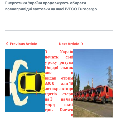
Енергетики України продовжують обирати
повнопривідні вахтовки на шасі IVECO Eurocargo
Previous Article
Next Article
З
Україн
початк
ські
у року
рятува
Ощадб
льник
анк
и
видав
отрим
3300
али 18
автокр
автоци
едитів
стерн
на 3
на базі
млрд
шасі
грн.
Daewo
o