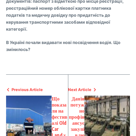
документів: паспорт з відміткою про місце реєстрації,
реєстраційний номер облікової картки платника
податків та медичну довідку про придатність до
керування транспортними засобами відповідної
категорії.
В Україні почали видавати нові посвідчення водія. Що
змінилось?
Previous Article
Next Article
Що
Данія
показа
потуж
ли на
но
фестив
профін
алі Old
ансує
Car
закупі
Land у
влю