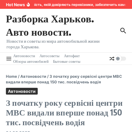
Перейти к содержанию
Hot News
Надійність, якій довіряють перевізники, забезпечить камера
Разборка Харьков.
Авто новости.
Новости и советы из мира автомобильной жизни
города Харькова.
Автоновости
Автосоветы
Автофакт
Обзоры автомобилей
Бытовые советы
Home
/
Автоновости
/
З початку року сервісні центри МВС
видали вперше понад 150 тис. посвідчень водія
Автоновости
З початку року сервісні центри
МВС видали вперше понад 150
тис. посвідчень водія