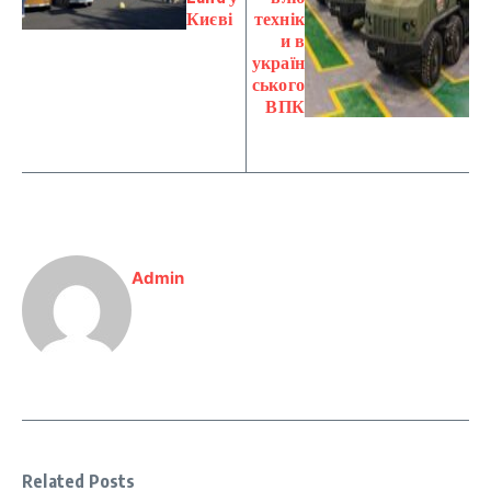
Києві
технік
и в
україн
ського
ВПК
Admin
Related Posts